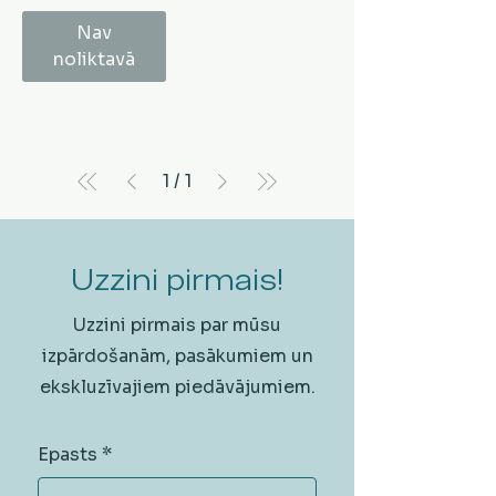
Nav
noliktavā
1
/
1
Uzzini pirmais!
Uzzini pirmais par mūsu
izpārdošanām, pasākumiem un
ekskluzīvajiem piedāvājumiem.
Epasts
*