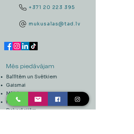
+371 20 223 395
mukusalas@tad.lv
Mēs piedāvājam
Ballītēm un Svētkiem
Gaismai
Mājai
Floristika
Dekorācijām
Sezonas preces
Horeca