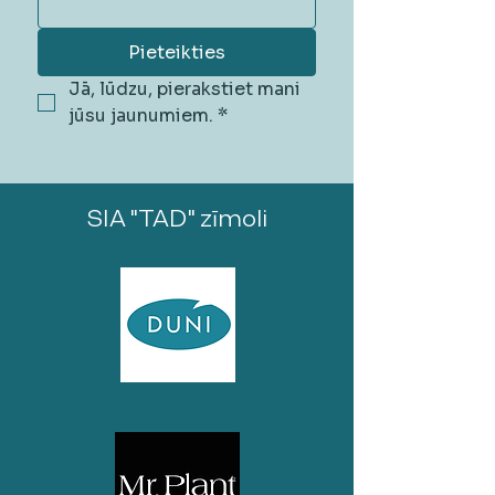
Pieteikties
Jā, lūdzu, pierakstiet mani 
jūsu jaunumiem.
*
SIA "TAD" zīmoli