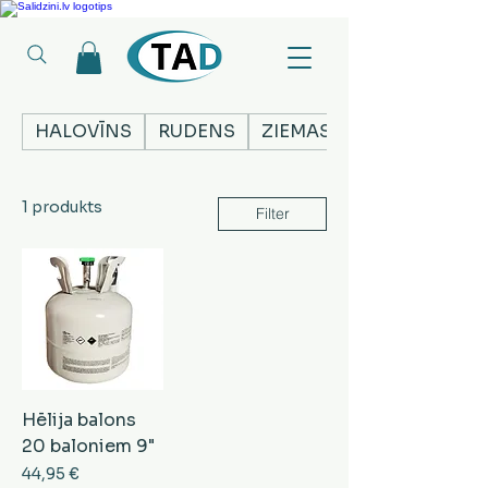
Ledusskapji, Sadzīves tehnika, Smaržas, Operatīvā atmiņa, Putekļu sūcēji
HALOVĪNS
RUDENS
ZIEMASSVĒTKI
1 produkts
Filter
Hēlija balons
20 baloniem 9"
Cena
44,95 €