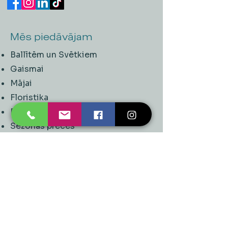
Mēs piedāvājam
Ballītēm un Svētkiem
Gaismai
Mājai
Floristika
Dekorācijām
Sezonas preces
Horeca
​Izpārdošana
Noderīgi
Maksājuma metodes
Uzņēmuma rekvizīti
Saņemšanas punkti