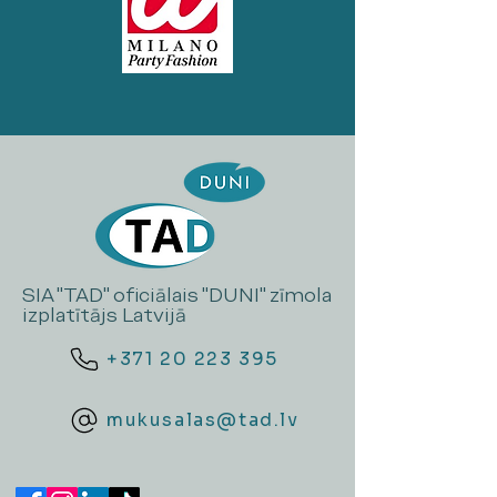
SIA "TAD" oficiālais "DUNI" zīmola
izplatītājs Latvijā
+371 20 223 395
mukusalas@tad.lv