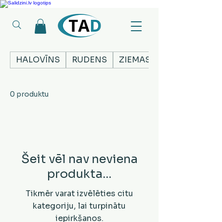
Ledusskapji, Sadzīves tehnika, Smaržas, Operatīvā atmiņa, Putekļu sūcēji
HALOVĪNS
RUDENS
ZIEMASSVĒTKI
0 produktu
Šeit vēl nav neviena
produkta...
Tikmēr varat izvēlēties citu
kategoriju, lai turpinātu
iepirkšanos.