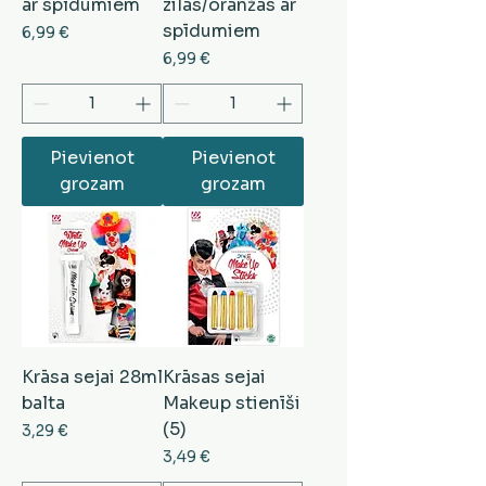
ar spīdumiem
zilas/oranžas ar
spīdumiem
Cena
6,99 €
Cena
6,99 €
Pievienot
Pievienot
grozam
grozam
Krāsa sejai 28ml
Krāsas sejai
balta
Makeup stienīši
(5)
Cena
3,29 €
Cena
3,49 €