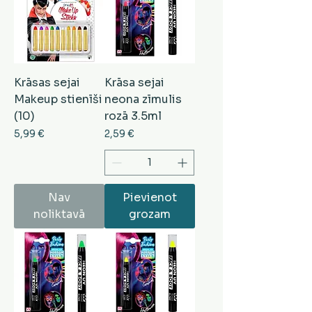
Krāsas sejai
Krāsa sejai
Makeup stienīši
neona zīmulis
(10)
rozā 3.5ml
Cena
Cena
5,99 €
2,59 €
Nav
Pievienot
noliktavā
grozam