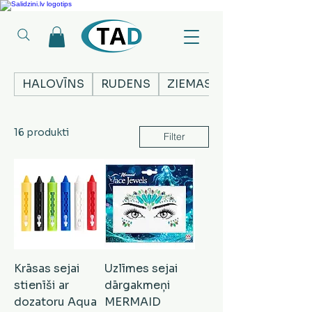
Ledusskapji, Sadzīves tehnika, Smaržas, Operatīvā atmiņa, Putekļu sūcēji
HALOVĪNS
RUDENS
ZIEMASSVĒTKI
16 produkti
Filter
Krāsas sejai
Uzlīmes sejai
stienīši ar
dārgakmeņi
dozatoru Aqua
MERMAID