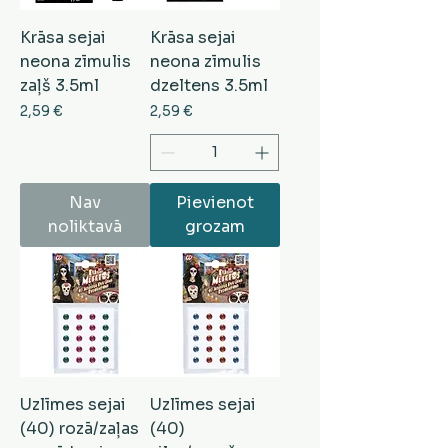
Krāsa sejai
Krāsa sejai
neona zīmulis
neona zīmulis
zaļš 3.5ml
dzeltens 3.5ml
Cena
Cena
2,59 €
2,59 €
Nav
Pievienot
noliktavā
grozam
Uzlīmes sejai
Uzlīmes sejai
(40) rozā/zaļas
(40)