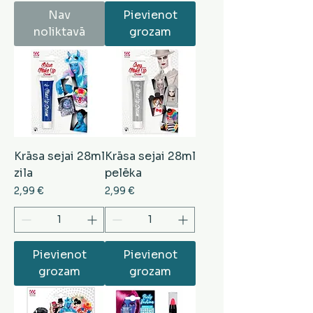
Nav
Pievienot
noliktavā
grozam
Krāsa sejai 28ml
Krāsa sejai 28ml
zila
pelēka
Cena
Cena
2,99 €
2,99 €
Pievienot
Pievienot
grozam
grozam