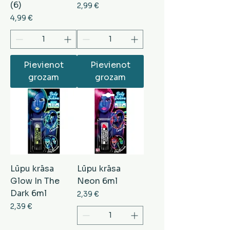
(6)
Cena
2,99 €
Cena
4,99 €
Pievienot
Pievienot
grozam
grozam
Lūpu krāsa
Lūpu krāsa
Glow In The
Neon 6ml
Dark 6ml
Cena
2,39 €
Cena
2,39 €