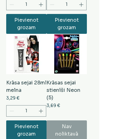
Pievienot
Pievienot
grozam
grozam
Krāsa sejai 28ml
Krāsas sejai
melna
stienīši Neon
(5)
Cena
3,29 €
Cena
3,69 €
Pievienot
Nav
grozam
noliktavā