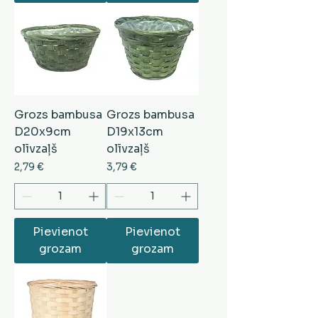
Grozs bambusa
Grozs bambusa
D20x9cm
D19x13cm
olīvzaļš
olīvzaļš
Cena
Cena
2,79 €
3,79 €
Pievienot
Pievienot
grozam
grozam