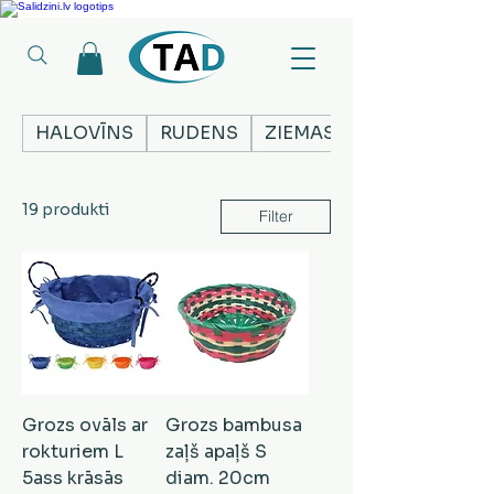
Ledusskapji, Sadzīves tehnika, Smaržas, Operatīvā atmiņa, Putekļu sūcēji
HALOVĪNS
RUDENS
ZIEMASSVĒTKI
19 produkti
Filter
Grozs ovāls ar
Grozs bambusa
rokturiem L
zaļš apaļš S
5ass krāsās
diam. 20cm