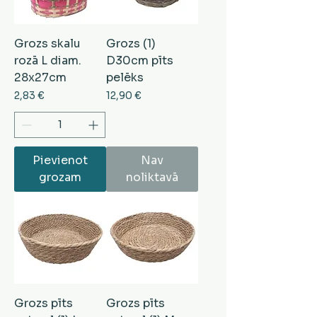
Grozs skalu
Grozs (1)
rozā L diam.
D30cm pīts
28x27cm
pelēks
Cena
Cena
2,83 €
12,90 €
Pievienot
Nav
grozam
noliktavā
Grozs pīts
Grozs pīts