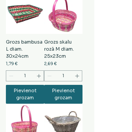
Grozs bambusa
Grozs skalu
L diam.
rozā M diam.
30x24cm
25x23cm
Cena
Cena
1,79 €
2,69 €
Pievienot
Pievienot
grozam
grozam