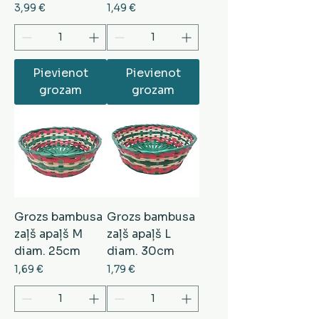
Cena
Cena
3,99 €
1,49 €
Pievienot
Pievienot
grozam
grozam
Grozs bambusa
Grozs bambusa
zaļš apaļš M
zaļš apaļš L
diam. 25cm
diam. 30cm
Cena
Cena
1,69 €
1,79 €