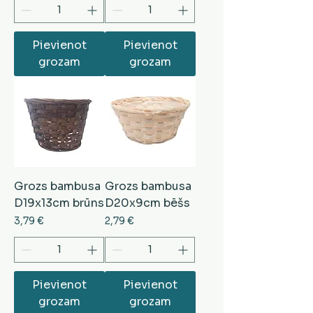
Pievienot
Pievienot
grozam
grozam
Grozs bambusa
Grozs bambusa
D19x13cm brūns
D20x9cm bēšs
Cena
Cena
3,79 €
2,79 €
Pievienot
Pievienot
grozam
grozam