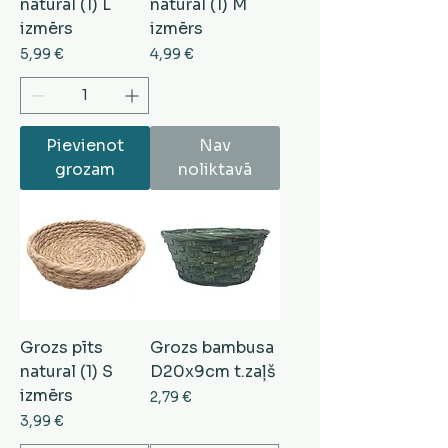
natural (1) L
natural (1) M
izmērs
izmērs
Cena
Cena
5,99 €
4,99 €
Pievienot
Nav
grozam
noliktavā
Grozs pīts
Grozs bambusa
natural (1) S
D20x9cm t.zaļš
izmērs
Cena
2,79 €
Cena
3,99 €