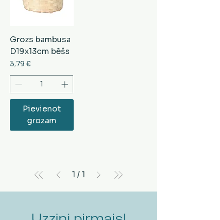
Grozs bambusa
D19x13cm bēšs
Cena
3,79 €
Pievienot
grozam
1
/
1
Uzzini pirmais!