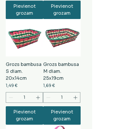
Pievienot
Pievienot
grozam
grozam
Grozs bambusa
Grozs bambusa
S diam.
M diam.
20x14cm
25x19cm
Cena
Cena
1,49 €
1,69 €
Pievienot
Pievienot
grozam
grozam