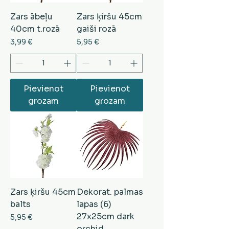
Zars ābeļu
Zars ķiršu 45cm
40cm t.rozā
gaiši rozā
Cena
Cena
3,99 €
5,95 €
Pievienot
Pievienot
grozam
grozam
Zars ķiršu 45cm
Dekorat. palmas
balts
lapas (6)
27x25cm dark
Cena
5,95 €
orchid