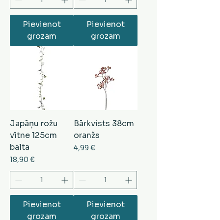
Pievienot
Pievienot
grozam
grozam
Japāņu rožu
Bārkvists 38cm
vītne 125cm
oranžs
balta
Cena
4,99 €
Cena
18,90 €
Pievienot
Pievienot
grozam
grozam