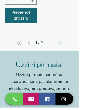
Pievienot
grozam
1
/
2
Uzzini pirmais!
Uzzini pirmais par mūsu
izpārdošanām, pasākumiem un
ekskluzīvajiem piedāvājumiem.
Epasts
*