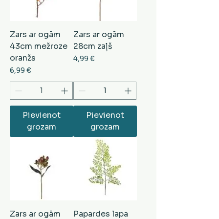
Zars ar ogām
Zars ar ogām
43cm mežroze
28cm zaļš
oranžs
Cena
4,99 €
Cena
6,99 €
Pievienot
Pievienot
grozam
grozam
Zars ar ogām
Papardes lapa