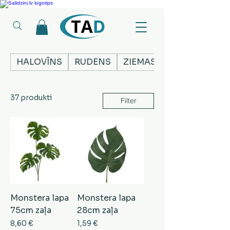
Ledusskapji, Sadzīves tehnika, Smaržas, Operatīvā atmiņa, Putekļu sūcēji
HALOVĪNS
RUDENS
ZIEMASSVĒTKI
37 produkti
Filter
Monstera lapa
Monstera lapa
75cm zaļa
28cm zaļa
Cena
Cena
8,60 €
1,59 €