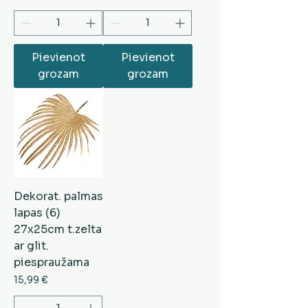
Pievienot
Pievienot
grozam
grozam
Dekorat. palmas
lapas (6)
27x25cm t.zelta
ar glit.
piespraužama
Cena
15,99 €