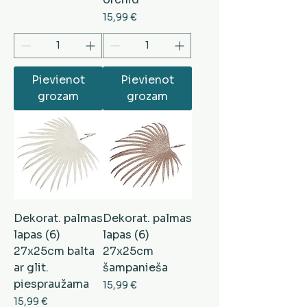
Cena
15,99 €
Pievienot
Pievienot
grozam
grozam
Dekorat. palmas
Dekorat. palmas
lapas (6)
lapas (6)
27x25cm balta
27x25cm
ar glit.
šampanieša
piespraužama
Cena
15,99 €
Cena
15,99 €