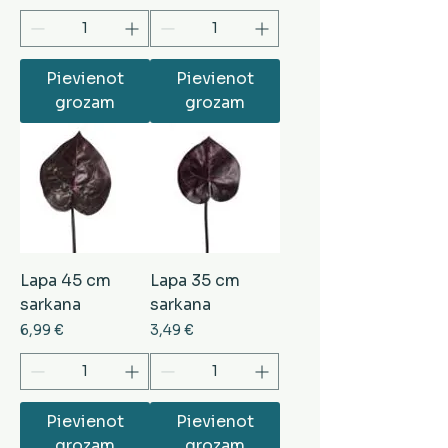
Pievienot
Pievienot
grozam
grozam
Lapa 45 cm
Lapa 35 cm
sarkana
sarkana
Cena
Cena
6,99 €
3,49 €
Pievienot
Pievienot
grozam
grozam