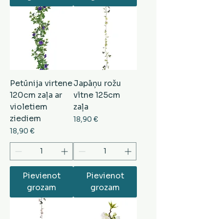
Petūnija virtene
Japāņu rožu
120cm zaļa ar
vītne 125cm
violetiem
zaļa
ziediem
Cena
18,90 €
Cena
18,90 €
Pievienot
Pievienot
grozam
grozam