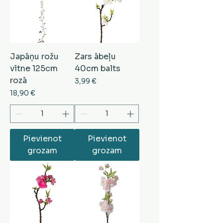
Japāņu rožu
Zars ābeļu
vītne 125cm
40cm balts
rozā
Cena
3,99 €
Cena
18,90 €
Pievienot
Pievienot
grozam
grozam