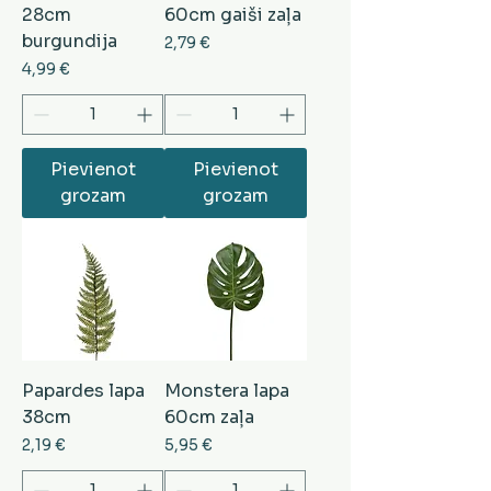
28cm
60cm gaiši zaļa
burgundija
Cena
2,79 €
Cena
4,99 €
Pievienot
Pievienot
grozam
grozam
Papardes lapa
Monstera lapa
38cm
60cm zaļa
Cena
Cena
2,19 €
5,95 €