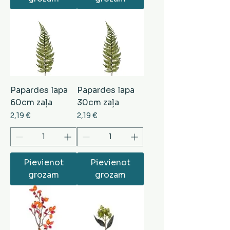
Papardes lapa
Papardes lapa
60cm zaļa
30cm zaļa
Cena
Cena
2,19 €
2,19 €
Pievienot
Pievienot
grozam
grozam