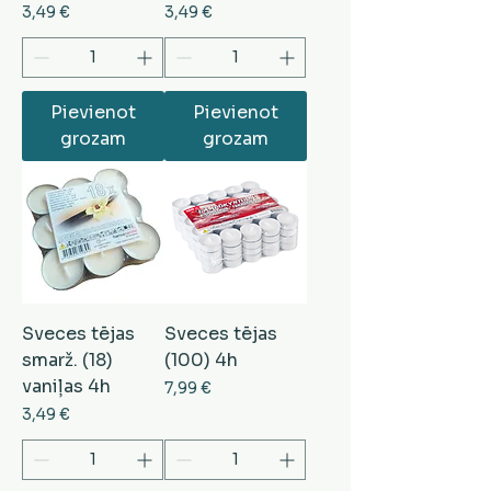
Cena
Cena
3,49 €
3,49 €
Pievienot
Pievienot
grozam
grozam
Sveces tējas
Sveces tējas
smarž. (18)
(100) 4h
vaniļas 4h
Cena
7,99 €
Cena
3,49 €