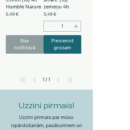
Humble Narure
zemeņu 4h
Cena
Cena
5,49 €
3,49 €
Nav
Pievienot
noliktavā
grozam
1
/
1
Uzzini pirmais!
Uzzini pirmais par mūsu
izpārdošanām, pasākumiem un