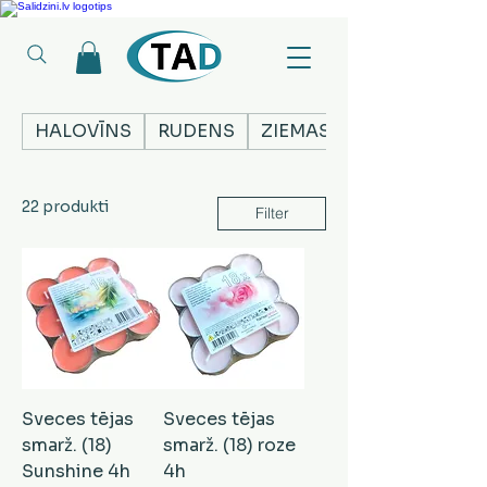
Ledusskapji, Sadzīves tehnika, Smaržas, Operatīvā atmiņa, Putekļu sūcēji
HALOVĪNS
RUDENS
ZIEMASSVĒTKI
22 produkti
Filter
Sveces tējas
Sveces tējas
smarž. (18)
smarž. (18) roze
Sunshine 4h
4h