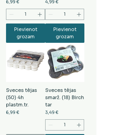
Cena
Cena
6,99 €
4,99 €
Pievienot
Pievienot
grozam
grozam
Sveces tējas
Sveces tējas
(50) 4h
smarž. (18) Birch
plastm.tr.
tar
Cena
Cena
6,99 €
3,49 €