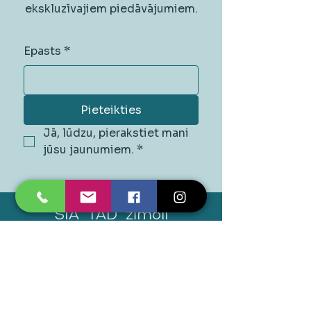
ekskluzīvajiem piedāvājumiem.
Epasts
*
Pieteikties
Jā, lūdzu, pierakstiet mani 
jūsu jaunumiem.
*
SIA "TAD" zīmoli