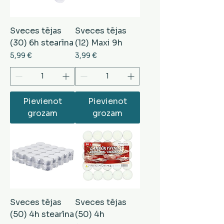
Sveces tējas
Sveces tējas
(30) 6h stearīna
(12) Maxi 9h
Cena
Cena
5,99 €
3,99 €
Pievienot
Pievienot
grozam
grozam
Sveces tējas
Sveces tējas
(50) 4h stearīna
(50) 4h