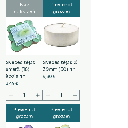
Nav
Pievienot
noliktavā
grozam
Sveces tējas
Sveces tējas Ø
smarž. (18)
39mm (50) 4h
ābols 4h
Cena
9,90 €
Cena
3,49 €
Pievienot
Pievienot
grozam
grozam