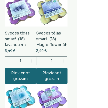
Sveces tējas
Sveces tējas
smarž. (18)
smarž. (18)
lavanda 4h
Magic flower 4h
Cena
Cena
3,49 €
3,49 €
Pievienot
Pievienot
grozam
grozam