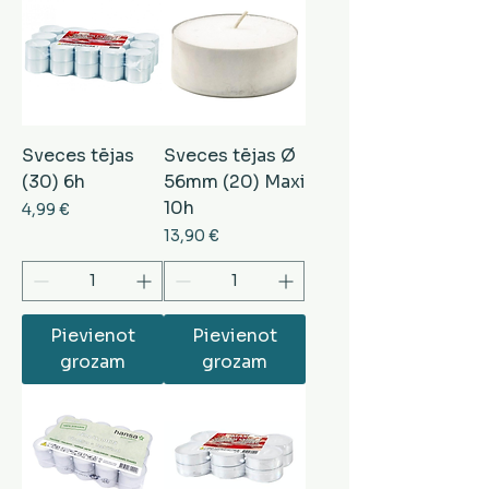
Sveces tējas
Sveces tējas Ø
(30) 6h
56mm (20) Maxi
10h
Cena
4,99 €
Cena
13,90 €
Pievienot
Pievienot
grozam
grozam