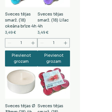
Sveces tējas
Sveces tējas
smarž. (18)
smarž. (18) Lilac
okeāna brīze 4h
4h
Cena
Cena
3,49 €
3,49 €
Pievienot
Pievienot
grozam
grozam
Sveces tējas Ø
Sveces tējas
39mm (18) 4h
smarž. (18)