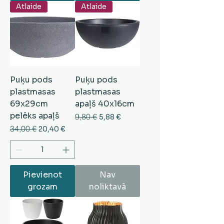
Atlaide
Atlaide
Puķu pods
Puķu pods
plastmasas
plastmasas
69x29cm
apaļš 40x16cm
pelēks apaļš
Parastā cena
9,80 €
Izpārdošanas cena
5,88 €
Parastā cena
34,00 €
Izpārdošanas cena
20,40 €
Pievienot
Nav
grozam
noliktavā