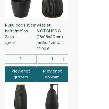
Puķu pods 15cm
Vāze st.
balts/melns
NOTCHES S
2ass
(16x16x20cm)
melna/ zelta
Cena
3,89 €
Cena
29,90 €
Pievienot
Pievienot
grozam
grozam