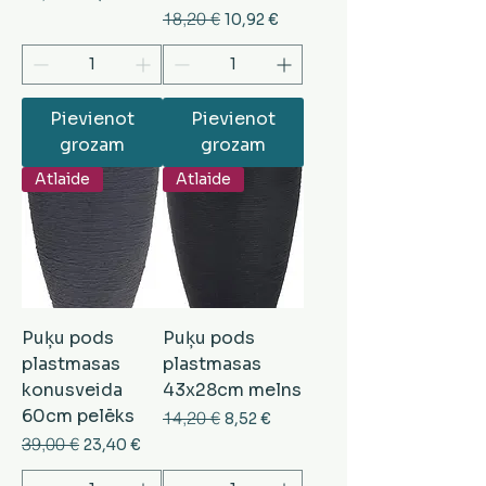
Parastā cena
18,20 €
Izpārdošanas cena
10,92 €
Pievienot
Pievienot
grozam
grozam
Atlaide
Atlaide
Puķu pods
Puķu pods
plastmasas
plastmasas
konusveida
43x28cm melns
60cm pelēks
Parastā cena
14,20 €
Izpārdošanas cena
8,52 €
Parastā cena
39,00 €
Izpārdošanas cena
23,40 €