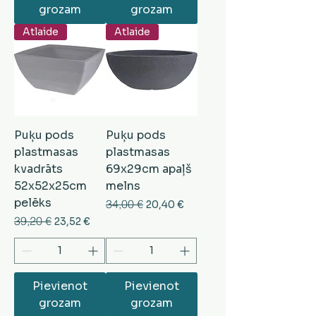
grozam
grozam
Atlaide
Atlaide
Puķu pods
Puķu pods
plastmasas
plastmasas
kvadrāts
69x29cm apaļš
52x52x25cm
melns
pelēks
Parastā cena
34,00 €
Izpārdošanas cena
20,40 €
Parastā cena
39,20 €
Izpārdošanas cena
23,52 €
Pievienot
Pievienot
grozam
grozam