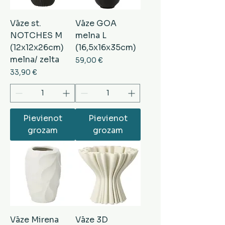
Vāze st.
Vāze GOA
NOTCHES M
melna L
(12x12x26cm)
(16,5x16x35cm)
melna/ zelta
Cena
59,00 €
Cena
33,90 €
Pievienot
Pievienot
grozam
grozam
Vāze Mirena
Vāze 3D