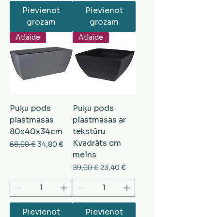
Pievienot
Pievienot
grozam
grozam
Atlaide
Atlaide
Puķu pods
Puķu pods
plastmasas
plastmasas ar
80x40x34cm
tekstūru
Kvadrāts cm
Parastā cena
58,00 €
Izpārdošanas cena
34,80 €
melns
Parastā cena
39,00 €
Izpārdošanas cena
23,40 €
Pievienot
Pievienot