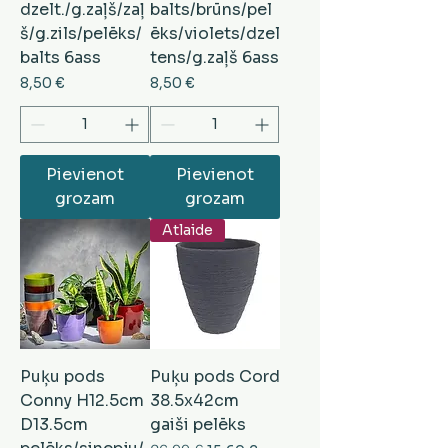
dzelt./g.zaļš/zaļ
balts/brūns/pel
š/g.zils/pelēks/
ēks/violets/dzel
balts 6ass
tens/g.zaļš 6ass
Cena
Cena
8,50 €
8,50 €
Pievienot
Pievienot
grozam
grozam
Atlaide
Puķu pods
Puķu pods Cord
Conny H12.5cm
38.5x42cm
D13.5cm
gaiši pelēks