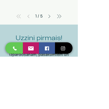
1
/
5
Uzzini pirmais!
Uzzini pirmais par mūsu
izpārdošanām, pasākumiem un
ekskluzīvajiem piedāvājumiem.
Epasts
*
Pieteikties
Jā, lūdzu, pierakstiet mani 