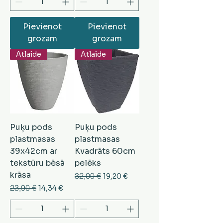
Pievienot
Pievienot
grozam
grozam
Atlaide
Atlaide
Puķu pods
Puķu pods
plastmasas
plastmasas
39x42cm ar
Kvadrāts 60cm
tekstūru bēsā
pelēks
krāsa
Parastā cena
32,00 €
Izpārdošanas cena
19,20 €
Parastā cena
23,90 €
Izpārdošanas cena
14,34 €