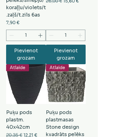
pelēks/sinepju/
Parastā cena
26,00 €
Izpārdošanas cena
15,60 €
koraļļu/violets/t
.zaļš/t.zils 6as
Cena
7,90 €
Pievienot
Pievienot
grozam
grozam
Atlaide
Atlaide
Puķu pods
Puķu pods
plastm.
plastmasas
40x42cm
Stone design
kvadrāts pelēks
Parastā cena
20,35 €
Izpārdošanas cena
12,21 €