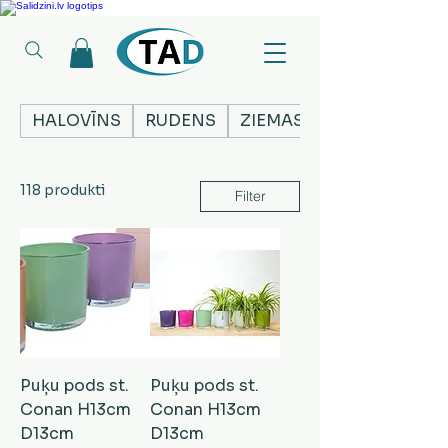
Ledusskapji, Sadzīves tehnika, Smaržas, Operatīvā atmiņa, Putekļu sūcēji
HALOVĪNS
RUDENS
ZIEMASSVĒTKI
118 produkti
Filter
Puķu pods st.
Puķu pods st.
Conan H13cm
Conan H13cm
D13cm
D13cm