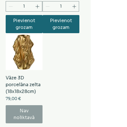
Pievienot
Pievienot
grozam
grozam
Vāze 3D
porcelāna zelta
(18x18x28cm)
Cena
79,00 €
Nav
noliktavā