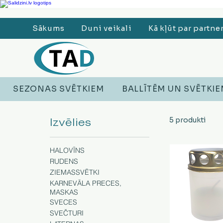
Ledusskapji, Sadzīves tehnika, Smaržas, Operatīvā atmiņa, Putekļu sūcēji
Sākums
Duni veikali
Kā kļūt par partne
SEZONAS SVĒTKIEM
BALLĪTĒM UN SVĒTKI
Izvēlies
5 produkti
HALOVĪNS
RUDENS
ZIEMASSVĒTKI
KARNEVĀLA PRECES,
MASKAS
SVECES
SVEČTURI