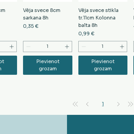
8cm
Vēja svece 8cm
Vēja svece stikla
sarkana 8h
tr.11cm Kolonna
balta 8h
Cena
0,35 €
Cena
0,99 €
ot
Pievienot
Pievienot
m
grozam
grozam
1