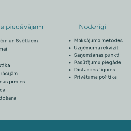
s piedāvājam
Noderīgi
Maksājuma metodes
ītēm un Svētkiem
Uzņēmuma rekvizīti
mai
Saņemšanas punkti
i
Pasūtījumu piegāde
stika
Distances līgums
rācijām
Privātuma politika
nas preces
ca
rdošana