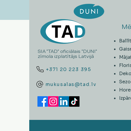
Mē
Ball
Gais
SIA "TAD" oficiālais "DUNI"
zīmola izplatītājs Latvijā
Māja
Flori
+371 20 223 395
Deko
Sezo
mukusalas@tad.lv
Hore
​Izpā