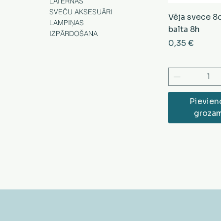
LATERNAS
SVEČU AKSESUĀRI
Vēja svece 
LAMPIŅAS
balta 8h
IZPĀRDOŠANA
Cena
0,35 €
Pievien
groza