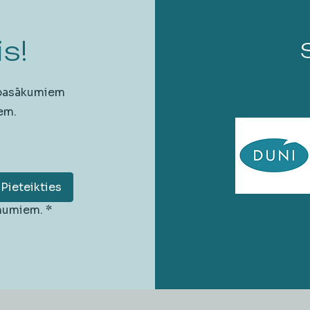
s!
 pasākumiem
em.
Pieteikties
unumiem.
*