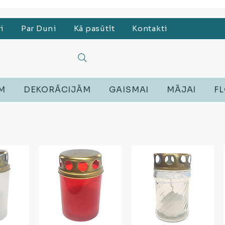
, Lego, Austiņas
ri
Par Duni
Kā pasūtīt
Kontakti
EM
DEKORĀCIJĀM
GAISMAI
MĀJAI
FL