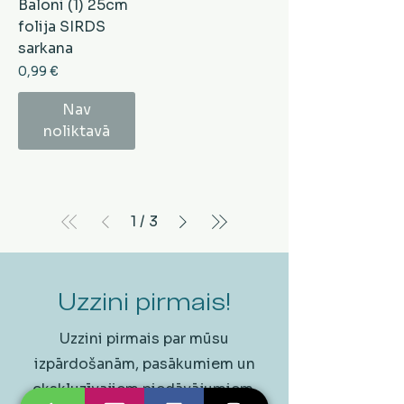
Baloni (1) 25cm
folija SIRDS
sarkana
Cena
0,99 €
Nav
noliktavā
1
/
3
Uzzini pirmais!
Uzzini pirmais par mūsu
izpārdošanām, pasākumiem un
ekskluzīvajiem piedāvājumiem.