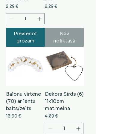
Cena
Cena
2,29 €
2,29 €
Pievienot
Nav
grozam
noliktavā
Balonu virtene
Dekors Sirds (6)
(70) ar lentu
11x10cm
balts/zelts
mat.melna
Cena
Cena
13,90 €
4,69 €