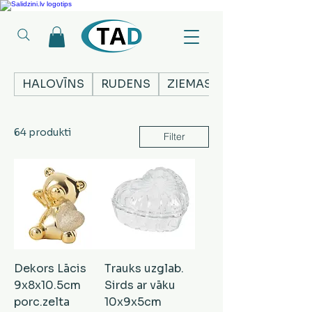
Ledusskapji, Sadzīves tehnika, Smaržas, Operatīvā atmiņa, Putekļu sūcēji
HALOVĪNS
RUDENS
ZIEMASSVĒTKI
64 produkti
Filter
Dekors Lācis
Trauks uzglab.
9x8x10.5cm
Sirds ar vāku
porc.zelta
10x9x5cm