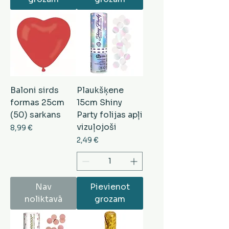
Baloni sirds
Plaukšķene
formas 25cm
15cm Shiny
(50) sarkans
Party folijas apļi
vizuļojoši
Cena
8,99 €
Cena
2,49 €
Nav
Pievienot
noliktavā
grozam