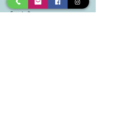
Epasts
*
Pieteikties
Jā, lūdzu, pierakstiet mani 
jūsu jaunumiem.
*
SIA "TAD" zīmoli