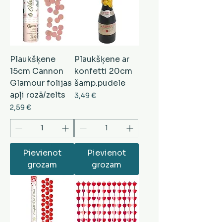
Plaukšķene
Plaukšķene ar
15cm Cannon
konfetti 20cm
Glamour folijas
šamp.pudele
apļi rozā/zelts
Cena
3,49 €
Cena
2,59 €
Pievienot
Pievienot
grozam
grozam