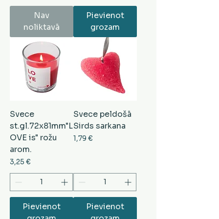
Nav
Pievienot
noliktavā
grozam
Svece
Svece peldošā
st.gl.72x81mm"L
Sirds sarkana
OVE is" rožu
Cena
1,79 €
arom.
Cena
3,25 €
Pievienot
Pievienot
grozam
grozam