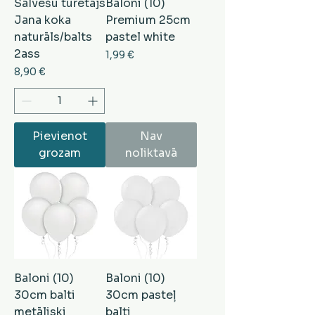
Salvešu turētājs
Baloni (10)
Jana koka
Premium 25cm
naturāls/balts
pastel white
2ass
Cena
1,99 €
Cena
8,90 €
Pievienot
Nav
grozam
noliktavā
Baloni (10)
Baloni (10)
30cm balti
30cm pasteļ
metāliski
balti