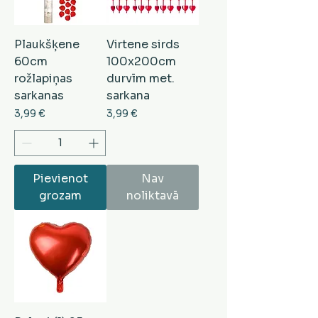
Plaukšķene
Virtene sirds
60cm
100x200cm
rožlapiņas
durvīm met.
sarkanas
sarkana
Cena
Cena
3,99 €
3,99 €
Pievienot
Nav
grozam
noliktavā