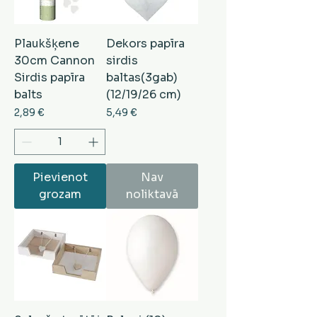
Plaukšķene
Dekors papīra
30cm Cannon
sirdis
Sirdis papīra
baltas(3gab)
balts
(12/19/26 cm)
Cena
Cena
2,89 €
5,49 €
Pievienot
Nav
grozam
noliktavā