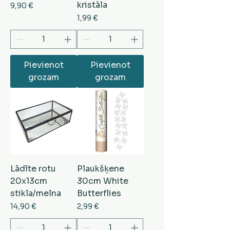
kristāla
Cena
9,90 €
Cena
1,99 €
Pievienot
Pievienot
grozam
grozam
Lādīte rotu
Plaukšķene
20x13cm
30cm White
stikla/melna
Butterflies
Cena
Cena
14,90 €
2,99 €