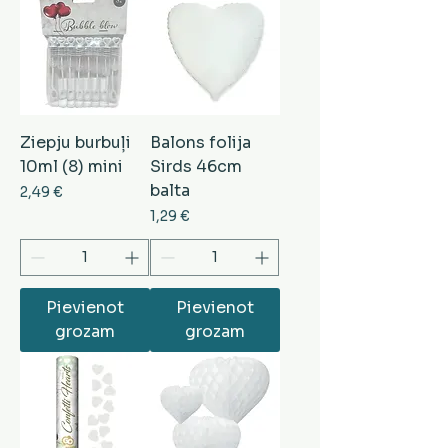
Ziepju burbuļi
Balons folija
10ml (8) mini
Sirds 46cm
balta
Cena
2,49 €
Cena
1,29 €
Pievienot
Pievienot
grozam
grozam