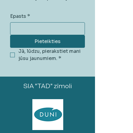
Epasts
*
Pieteikties
Jā, lūdzu, pierakstiet mani 
jūsu jaunumiem.
*
SIA "TAD" zīmoli