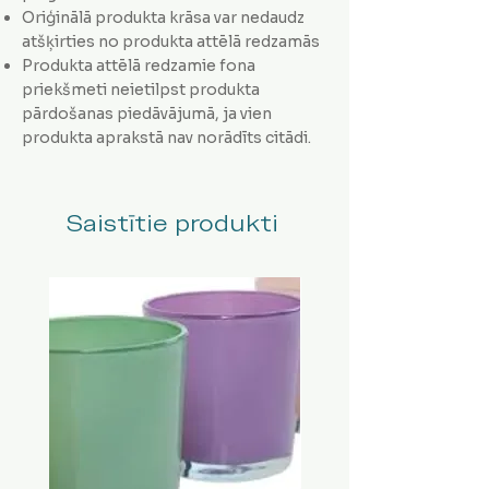
Oriģinālā produkta krāsa var nedaudz
atšķirties no produkta attēlā redzamās
Produkta attēlā redzamie fona
priekšmeti neietilpst produkta
pārdošanas piedāvājumā, ja vien
produkta aprakstā nav norādīts citādi.
Saistītie produkti