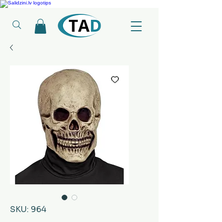
Ledusskapji, Sadzīves tehnika, Smaržas, Operatīvā atmiņa, Putekļu sūcēji
SKU: 964