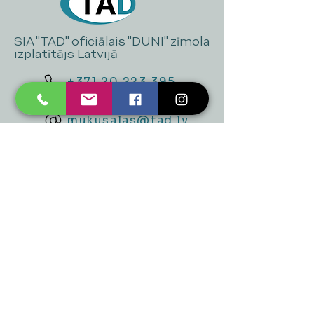
SIA "TAD" oficiālais "DUNI" zīmola
izplatītājs Latvijā
+371 20 223 395
mukusalas@tad.lv
Mēs piedāvājam
Ballītēm un Svētkiem
Gaismai
Mājai
Floristika