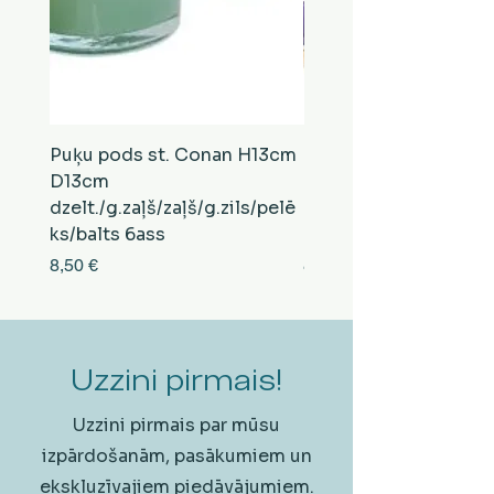
Puķu pods st. Conan H13cm
Puķu pods st. Conan
D13cm
D13cm
dzelt./g.zaļš/zaļš/g.zils/pelē
balts/brūns/pelēks/vi
ks/balts 6ass
zeltens/g.zaļš 6ass
Cena
Cena
8,50 €
8,50 €
Uzzini pirmais!
Uzzini pirmais par mūsu
izpārdošanām, pasākumiem un
ekskluzīvajiem piedāvājumiem.