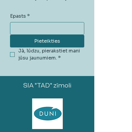
Epasts
*
Pieteikties
Jā, lūdzu, pierakstiet mani 
jūsu jaunumiem.
*
SIA "TAD" zīmoli