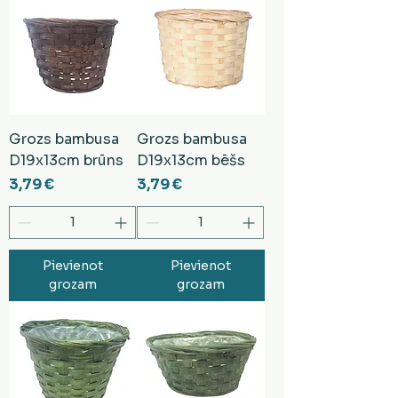
Grozs bambusa
Grozs bambusa
D19x13cm brūns
D19x13cm bēšs
Cena
Cena
3,79 €
3,79 €
Pievienot
Pievienot
grozam
grozam