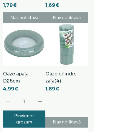
Cena
Cena
1,79 €
1,69 €
Nav noliktavā
Nav noliktavā
Oāze apaļa
Oāze cilindrs
D25cm
zaļa(4)
Cena
Cena
4,99 €
1,89 €
Pievienot
grozam
Nav noliktavā