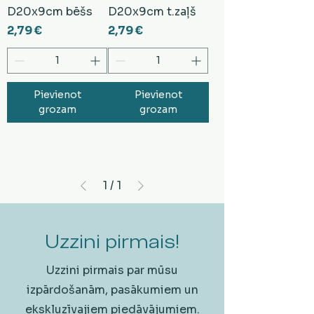
D20x9cm bēšs
D20x9cm t.zaļš
Cena
Cena
2,79 €
2,79 €
Pievienot
Pievienot
grozam
grozam
1
/
1
Uzzini pirmais!
Uzzini pirmais par mūsu
izpārdošanām, pasākumiem un
ekskluzīvajiem piedāvājumiem.