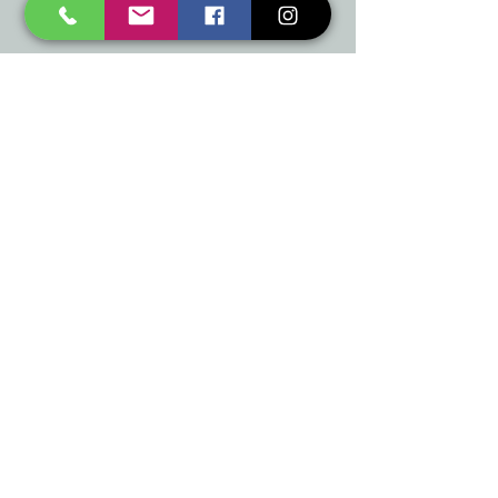
SIA "TAD" oficiālais "DUNI" zīmola
izplatītājs Latvijā
+371 20 223 395
mukusalas@tad.lv
Mēs piedāvājam
Ballītēm un Svētkiem
Gaismai
Mājai
Floristika