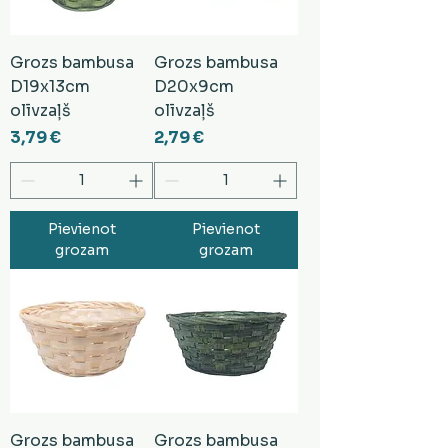
Grozs bambusa
Grozs bambusa
D19x13cm
D20x9cm
olīvzaļš
olīvzaļš
Cena
Cena
3,79 €
2,79 €
Pievienot
Pievienot
grozam
grozam
Grozs bambusa
Grozs bambusa