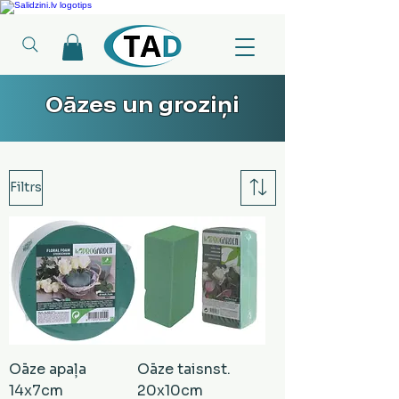
Ledusskapji, Sadzīves tehnika, Smaržas, Operatīvā atmiņa, Putekļu sūcēji
Oāzes un groziņi
Filtrs
Oāze apaļa
Oāze taisnst.
14x7cm
20x10cm