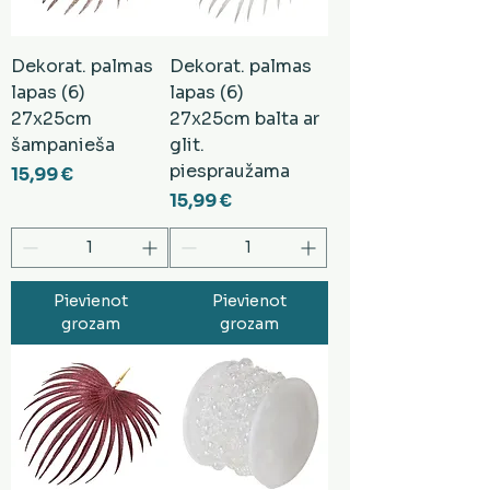
Dekorat. palmas
Dekorat. palmas
lapas (6)
lapas (6)
27x25cm
27x25cm balta ar
šampanieša
glit.
piespraužama
Cena
15,99 €
Cena
15,99 €
Pievienot
Pievienot
grozam
grozam