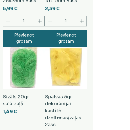
25x25cm 3ass
10x10cm 3ass
Cena
Cena
5,99 €
2,39 €
Pievienot
Pievienot
grozam
grozam
Sizāls 20gr
Spalvas 5gr
salātzaļš
dekorācijai
kastītē
Cena
1,49 €
dzeltenas/zaļas
2ass