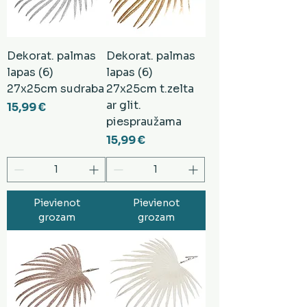
Dekorat. palmas
Dekorat. palmas
lapas (6)
lapas (6)
27x25cm sudraba
27x25cm t.zelta
ar glit.
Cena
15,99 €
piespraužama
Cena
15,99 €
Pievienot
Pievienot
grozam
grozam