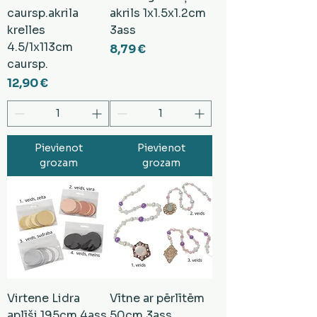
caursp.akrila
akrils 1x1.5x1.2cm
krelles
3ass
4.5/1x113cm
Cena
8,79 €
caursp.
Cena
12,90 €
Pievienot
Pievienot
grozam
grozam
Virtene Lidra
Vītne ar pērlītēm
aplīši 195cm 4ass
50cm 3ass