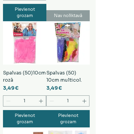
Pievienot
grozam
Nav noliktavā
Spalvas (50)10cm
Spalvas (50)
rozā
10cm multicol.
Cena
Cena
3,49 €
3,49 €
Pievienot
Pievienot
grozam
grozam