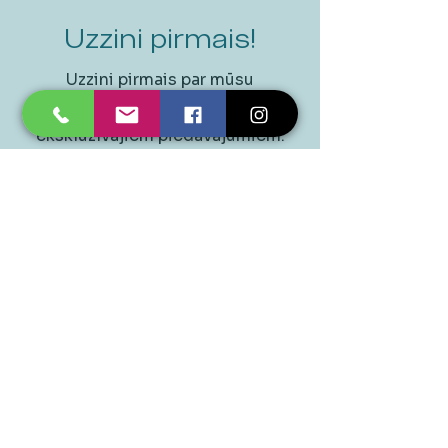
Uzzini pirmais!
Uzzini pirmais par mūsu
izpārdošanām, pasākumiem un
ekskluzīvajiem piedāvājumiem.
Epasts
*
Pieteikties
Jā, lūdzu, pierakstiet mani 
jūsu jaunumiem.
*
SIA "TAD" zīmoli