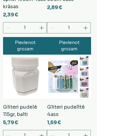
krāsas
Cena
2,89 €
Cena
2,39 €
Pievienot
Pievienot
grozam
grozam
Gliteri pudelē
Gliteri pudelītē
115gr, balti
4ass
Cena
Cena
5,79 €
1,59 €