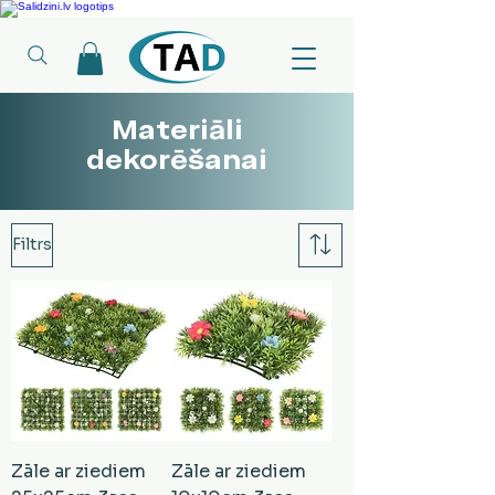
Ledusskapji, Sadzīves tehnika, Smaržas, Operatīvā atmiņa, Putekļu sūcēji
Materiāli
dekorēšanai
Filtrs
Zāle ar ziediem
Zāle ar ziediem