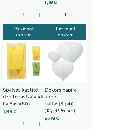
Cena
1,19 €
Pievienot
Pievienot
grozam
grozam
Spalvas kastītē
Dekors papīra
dzeltenas/zaļas/li
sirdis
llā 3ass(50)
baltas(3gab)
(12/19/26 cm)
Cena
1,99 €
Cena
5,49 €