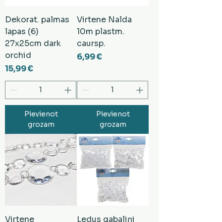
Dekorat. palmas
Virtene Nalda
lapas (6)
10m plastm.
27x25cm dark
caursp.
orchid
Cena
6,99 €
Cena
15,99 €
Pievienot
Pievienot
grozam
grozam
Virtene
Ledus gabaliņi