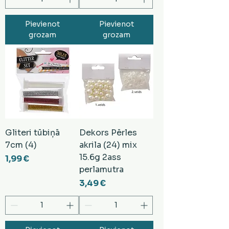
Pievienot
Pievienot
grozam
grozam
Gliteri tūbiņā
Dekors Pērles
7cm (4)
akrila (24) mix
15.6g 2ass
Cena
1,99 €
perlamutra
Cena
3,49 €