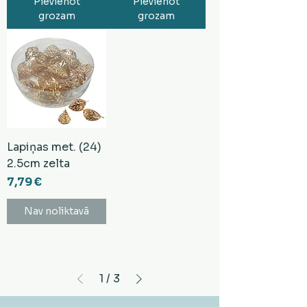
Pievienot
Pievienot
grozam
grozam
Lapiņas met. (24)
2.5cm zelta
Cena
7,79 €
Nav noliktavā
1
/
3