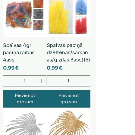
Spalvas 4gr
Spalvas paciņā
paciņā raibas
dzeltenas/sarkan
4ass
as/g.zilas 3ass(15)
Cena
Cena
0,99 €
0,99 €
Pievienot
Pievienot
grozam
grozam