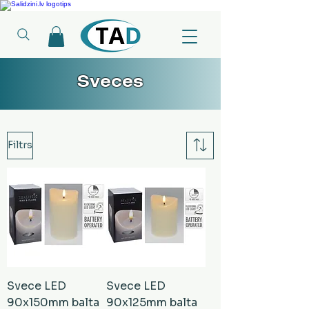
Ledusskapji, Sadzīves tehnika, Smaržas, Operatīvā atmiņa, Putekļu sūcēji
Sveces
Filtrs
Svece LED
Svece LED
90x150mm balta
90x125mm balta