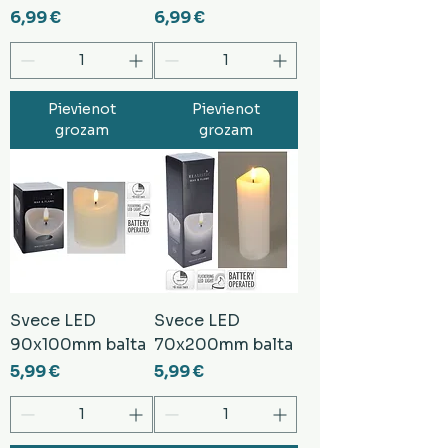
Cena
Cena
6,99 €
6,99 €
Pievienot
Pievienot
grozam
grozam
Svece LED
Svece LED
90x100mm balta
70x200mm balta
Cena
Cena
5,99 €
5,99 €