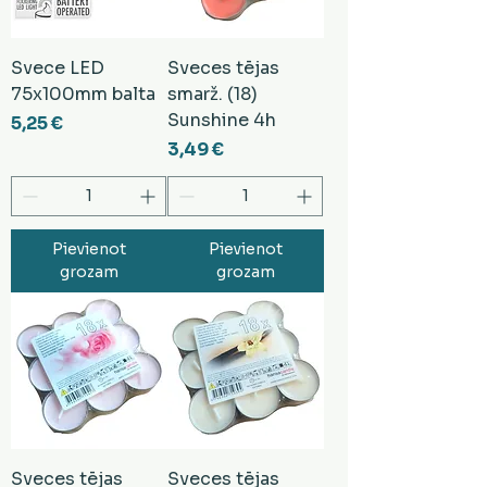
Svece LED
Sveces tējas
75x100mm balta
smarž. (18)
Sunshine 4h
Cena
5,25 €
Cena
3,49 €
Pievienot
Pievienot
grozam
grozam
Sveces tējas
Sveces tējas