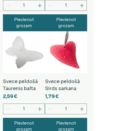
Pievienot
Pievienot
grozam
grozam
Svece peldošā
Svece peldošā
Taurenis balta
Sirds sarkana
Cena
Cena
2,59 €
1,79 €
Pievienot
Pievienot
grozam
grozam