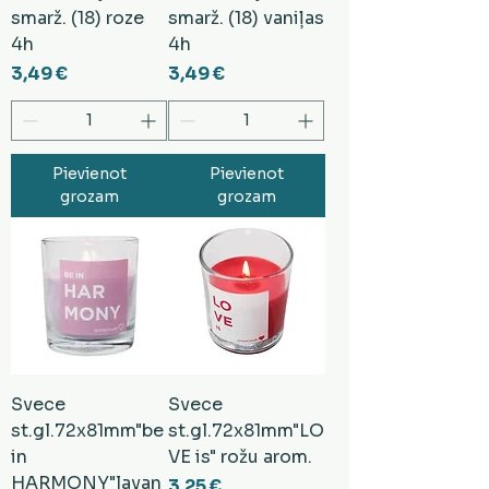
smarž. (18) roze
smarž. (18) vaniļas
4h
4h
Cena
Cena
3,49 €
3,49 €
Pievienot
Pievienot
grozam
grozam
Svece
Svece
st.gl.72x81mm"be
st.gl.72x81mm"LO
in
VE is" rožu arom.
HARMONY"lavan
Cena
3,25 €