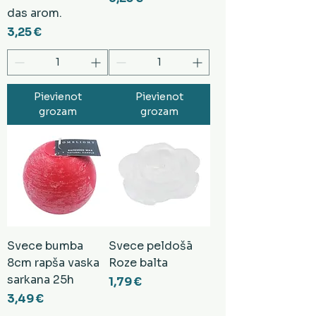
das arom.
Cena
3,25 €
Pievienot
Pievienot
grozam
grozam
Svece bumba
Svece peldošā
8cm rapša vaska
Roze balta
sarkana 25h
Cena
1,79 €
Cena
3,49 €