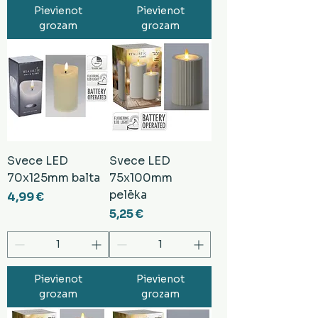
Pievienot
Pievienot
grozam
grozam
Svece LED
Svece LED
70x125mm balta
75x100mm
pelēka
Cena
4,99 €
Cena
5,25 €
Pievienot
Pievienot
grozam
grozam