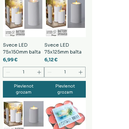
Svece LED
Svece LED
75x150mm balta
75x125mm balta
Cena
Cena
6,99 €
6,12 €
Pievienot
Pievienot
grozam
grozam