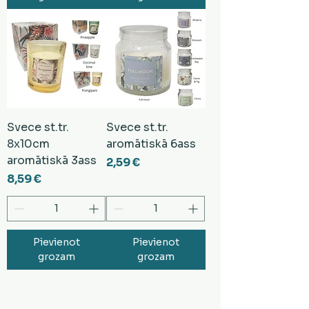
Svece st.tr.
Svece st.tr.
8x10cm
aromātiskā 6ass
aromātiskā 3ass
Cena
2,59 €
Cena
8,59 €
Pievienot
Pievienot
grozam
grozam