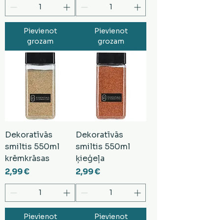
Pievienot
Pievienot
grozam
grozam
Dekoratīvās
Dekoratīvās
smiltis 550ml
smiltis 550ml
krēmkrāsas
ķieģeļa
Cena
Cena
2,99 €
2,99 €
Pievienot
Pievienot