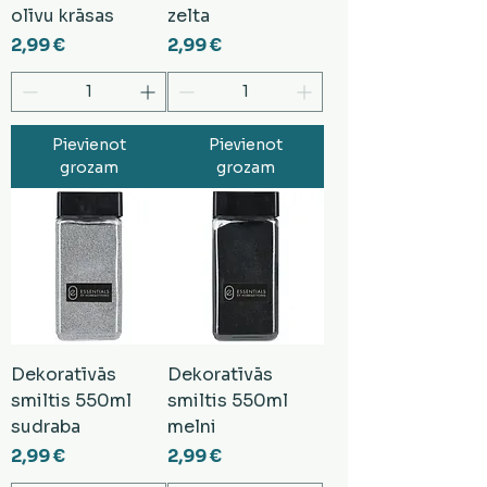
olīvu krāsas
zelta
Cena
Cena
2,99 €
2,99 €
Pievienot
Pievienot
grozam
grozam
Dekoratīvās
Dekoratīvās
smiltis 550ml
smiltis 550ml
sudraba
melni
Cena
Cena
2,99 €
2,99 €