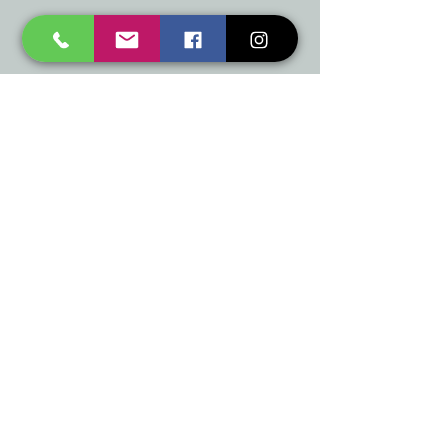
mukusalas@tad.lv
Mēs piedāvājam
Ballītēm un Svētkiem
Gaismai
Mājai
Floristika
Dekorācijām
Sezonas preces
Horeca
​Izpārdošana