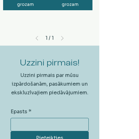
grozam
grozam
1
/
1
Uzzini pirmais!
Uzzini pirmais par mūsu
izpārdošanām, pasākumiem un
ekskluzīvajiem piedāvājumiem.
Epasts
*
Pieteikties