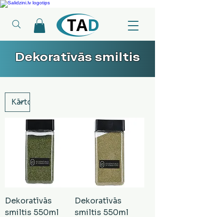
Ledusskapji, Sadzīves tehnika, Smaržas, Operatīvā atmiņa, Putekļu sūcēji
Dekoratīvās smiltis
Dekoratīvās
Dekoratīvās
smiltis 550ml
smiltis 550ml