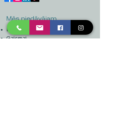
Mēs piedāvājam
Ballītēm un Svētkiem
Gaismai
Mājai
Floristika
Dekorācijām
Sezonas preces
Horeca
​Izpārdošana
Noderīgi
Maksājuma metodes
Uzņēmuma rekvizīti
Saņemšanas punkti