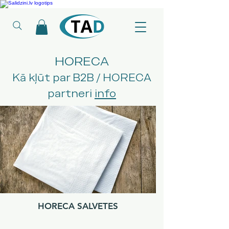
Ledusskapji, Sadzīves tehnika, Smaržas, Operatīvā atmiņa, Putekļu sūcēji
HORECA
Kā kļūt par B2B / HORECA
partneri
info
HORECA SALVETES