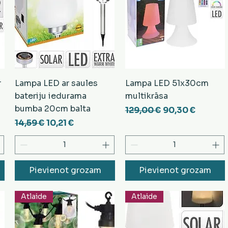
r
Lampa LED ar saules
Lampa LED 51x30cm
bateriju iedurama
multikrāsa
bumba 20cm balta
cena
Parastā cena
Izpārdošanas 
129,00 €
90,30 €
Parastā cena
Izpārdošanas cena
14,59 €
10,21 €
Pievienot grozam
Pievienot grozam
Atlaide
Atlaide