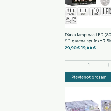
Dārza lampiņas LED (80
SG garena spuldze 7.5
Parastā cena
Izpārdošanas 
29,90 €
19,44 €
Pievienot grozam