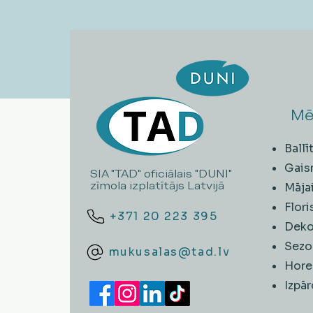
Mē
Ball
Gais
SIA "TAD" oficiālais "DUNI"
zīmola izplatītājs Latvijā
Māja
Flori
+371 20 223 395
Deko
Sezo
mukusalas@tad.lv
Hore
​Izpā