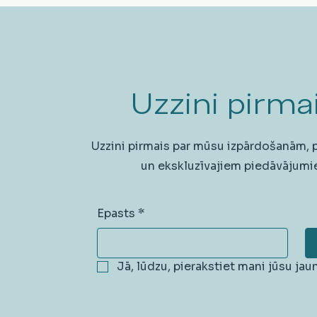
Uzzini pirmai
Uzzini pirmais par mūsu izpārdošanām,
un ekskluzīvajiem piedāvājumi
Epasts
*
Jā, lūdzu, pierakstiet mani jūsu ja