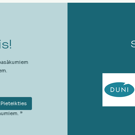
s!
 pasākumiem
em.
Pieteikties
unumiem.
*