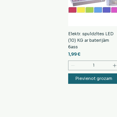
Elektr. spuldzītes LED
(10) KG ar baterijām
6ass
Cena
1,99 €
Pievienot grozam