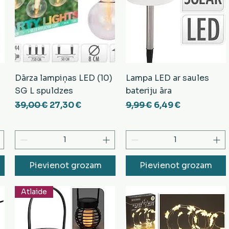
Dārza lampiņas LED (10)
Lampa LED ar saules
SG L spuldzes
bateriju āra
ena
Parastā cena
Izpārdošanas cena
Parastā cena
Izpārdošanas ce
39,00 €
27,30 €
9,99 €
6,49 €
Pievienot grozam
Pievienot grozam
Atlaide