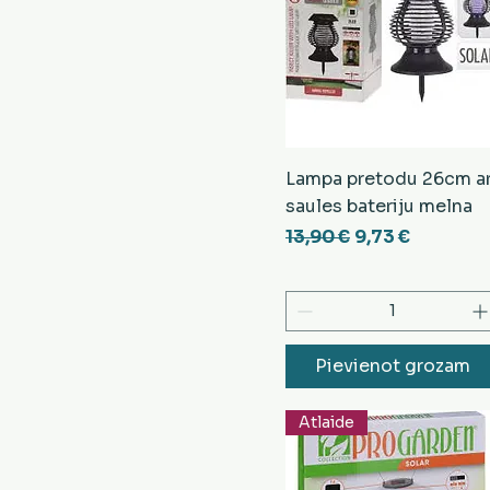
Lampa pretodu 26cm a
saules bateriju melna
Parastā cena
Izpārdošanas 
13,90 €
9,73 €
Pievienot grozam
Atlaide