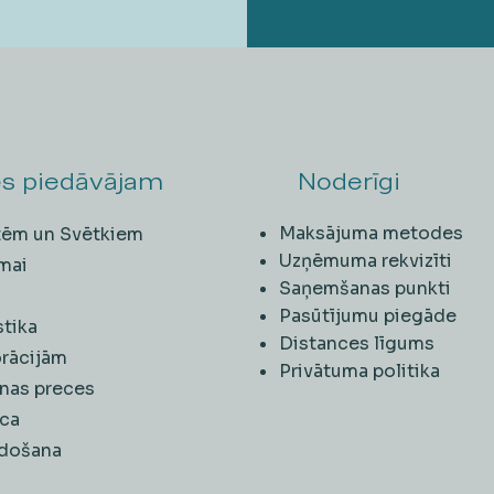
s piedāvājam
Noderīgi
Maksājuma metodes
ītēm un Svētkiem
Uzņēmuma rekvizīti
mai
Saņemšanas punkti
i
Pasūtījumu piegāde
stika
Distances līgums
rācijām
Privātuma politika
nas preces
ca
rdošana