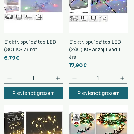
Elektr. spuldzītes LED
Elektr. spuldzītes LED
(80) KG ar bat.
(240) KG ar zaļu vadu
āra
Cena
6,79 €
Cena
17,90 €
Pievienot grozam
Pievienot grozam