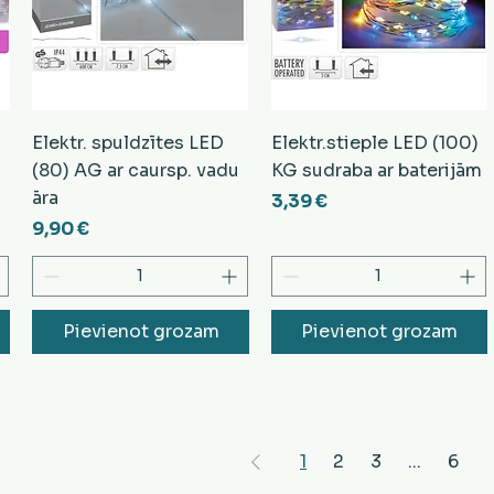
Elektr. spuldzītes LED
Elektr.stieple LED (100)
(80) AG ar caursp. vadu
KG sudraba ar baterijām
āra
Cena
3,39 €
Cena
9,90 €
Pievienot grozam
Pievienot grozam
1
2
3
...
6