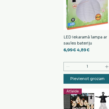
LED iekaramā lampa ar
saules bateriju
Parastā cena
Izpārdošanas c
6,99 €
4,89 €
Pievienot grozam
Atlaide