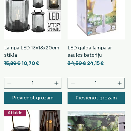
Lampa LED 13x13x20cm
LED galda lampa ar
stikla
saules bateriju
cena
Parastā cena
Izpārdošanas cena
Parastā cena
Izpārdošanas cen
15,29 €
10,70 €
34,50 €
24,15 €
Pievienot grozam
Pievienot grozam
Atlaide