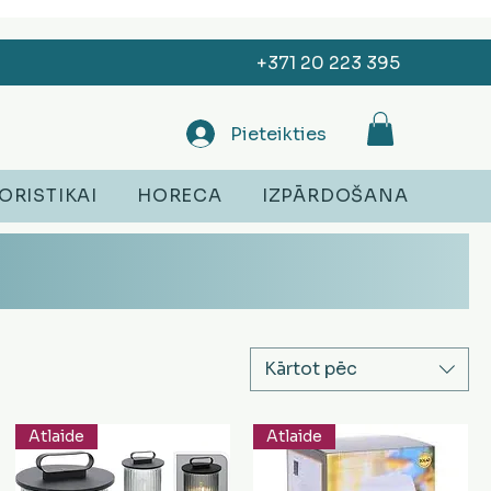
+371 20 223 395
Pieteikties
ORISTIKAI
HORECA
IZPĀRDOŠANA
Kārtot pēc
Atlaide
Atlaide