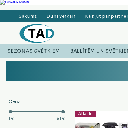
Ledusskapji, Sadzīves tehnika, Smaržas, Operatīvā atmiņa, Putekļu sūcēji
Sākums
Duni veikali
Kā kļūt par partne
SEZONAS SVĒTKIEM
BALLĪTĒM UN SVĒTKI
Cena
Atlaide
1 €
91 €