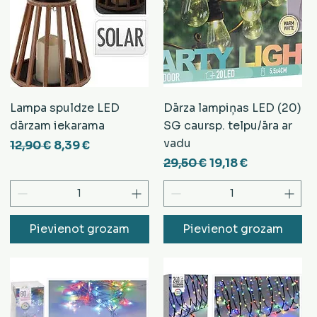
Lampa spuldze LED
Dārza lampiņas LED (20)
dārzam iekarama
SG caursp. telpu/āra ar
vadu
na
Parastā cena
Izpārdošanas cena
12,90 €
8,39 €
Parastā cena
Izpārdošanas cen
29,50 €
19,18 €
Pievienot grozam
Pievienot grozam