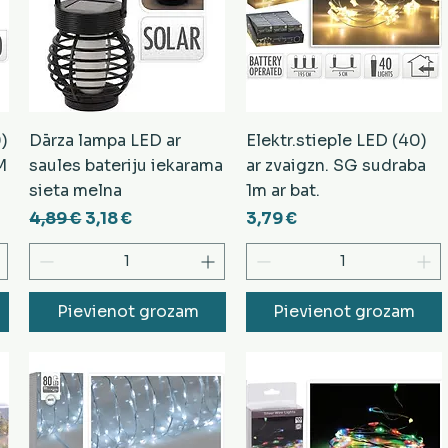
)
Dārza lampa LED ar
Elektr.stieple LED (40)
M
saules bateriju iekarama
ar zvaigzn. SG sudraba
sieta melna
1m ar bat.
cena
Parastā cena
Izpārdošanas cena
Cena
4,89 €
3,18 €
3,79 €
Pievienot grozam
Pievienot grozam