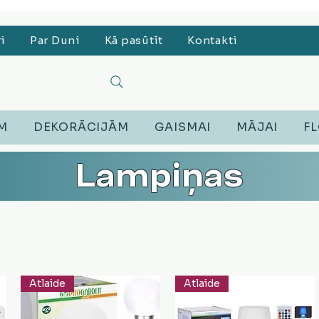
, Lego, Austiņas
ri
Par Duni
Kā pasūtīt
Kontakti
EM
DEKORĀCIJĀM
GAISMAI
MĀJAI
FL
Lampiņas
Atlaide
Atlaide