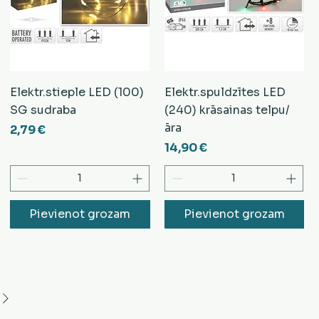
Elektr.stieple LED (100)
Elektr.spuldzītes LED
SG sudraba
(240) krāsainas telpu/
āra
Cena
2,79 €
Cena
14,90 €
Pievienot grozam
Pievienot grozam