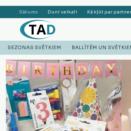
Sākums
Duni veikali
Kā kļūt par partne
SEZONAS SVĒTKIEM
BALLĪTĒM UN SVĒTKI