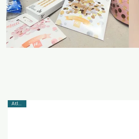
Apskatīt
Atlaide