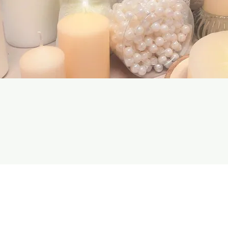
Apskatīt
Izpārdošana