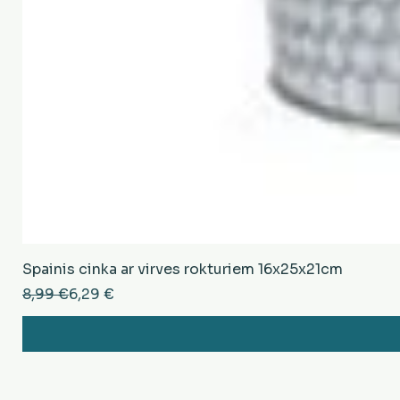
Spainis cinka ar virves rokturiem 16x25x21cm
Parastā cena
Izpārdošanas cena
8,99 €
6,29 €