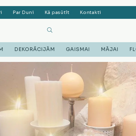
ri
Par Duni
Kā pasūtīt
Kontakti
EM
DEKORĀCIJĀM
GAISMAI
MĀJAI
FL