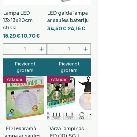
Lampa LED
LED galda lampa
13x13x20cm
ar saules bateriju
stikla
Parastā cena
Izpārdošanas cena
34,50 €
24,15 €
Parastā cena
Izpārdošanas cena
15,29 €
10,70 €
Pievienot
Pievienot
grozam
grozam
Atlaide
Atlaide
LED iekaramā
Dārza lampiņas
lampa ar saules
LED (10) SG L