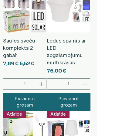
Saules sveču
Ledus spainis ar
komplekts 2
LED
gabali
apgaismojumu
multikrāsas
Parastā cena
Izpārdošanas cena
7,89 €
5,52 €
Cena
76,00 €
Pievienot
Pievienot
grozam
grozam
Atlaide
Atlaide