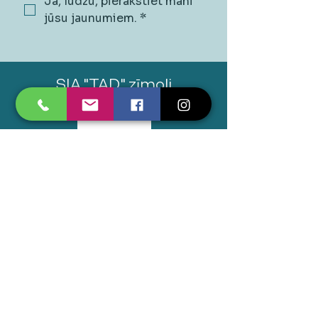
Jā, lūdzu, pierakstiet mani 
jūsu jaunumiem.
*
SIA "TAD" zīmoli