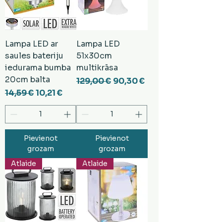
Lampa LED ar
Lampa LED
saules bateriju
51x30cm
iedurama bumba
multikrāsa
20cm balta
Parastā cena
Izpārdošanas cena
129,00 €
90,30 €
Parastā cena
Izpārdošanas cena
14,59 €
10,21 €
Pievienot
Pievienot
grozam
grozam
Atlaide
Atlaide