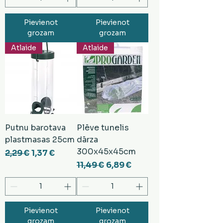
Pievienot
Pievienot
grozam
grozam
Atlaide
Atlaide
Putnu barotava
Plēve tunelis
plastmasas 25cm
dārza
300x45x45cm
Parastā cena
Izpārdošanas cena
2,29 €
1,37 €
Parastā cena
Izpārdošanas cena
11,49 €
6,89 €
Pievienot
Pievienot
grozam
grozam