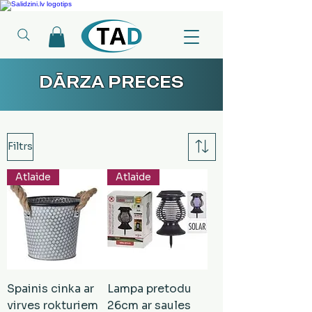
Ledusskapji, Sadzīves tehnika, Smaržas, Operatīvā atmiņa, Putekļu sūcēji
DĀRZA PRECES
Filtrs
Atlaide
Atlaide
Spainis cinka ar
Lampa pretodu
virves rokturiem
26cm ar saules