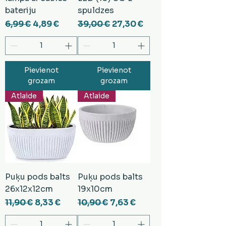
bateriju
spuldzes
Parastā cena
Izpārdošanas cena
Parastā cena
Izpārdošanas cena
6,99 €
4,89 €
39,00 €
27,30 €
Pievienot
Pievienot
grozam
grozam
Atlaide
Atlaide
Puķu pods balts
Puķu pods balts
26x12x12cm
19x10cm
Parastā cena
Izpārdošanas cena
Parastā cena
Izpārdošanas cena
11,90 €
8,33 €
10,90 €
7,63 €