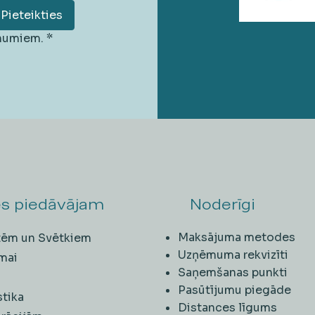
Pieteikties
unumiem.
*
s piedāvājam
Noderīgi
Maksājuma metodes
ītēm un Svētkiem
Uzņēmuma rekvizīti
mai
Saņemšanas punkti
i
Pasūtījumu piegāde
stika
Distances līgums