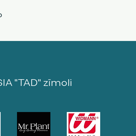
o
SIA "TAD" zīmoli