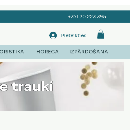
+371 20 223 395
Pieteikties
ORISTIKAI
HORECA
IZPĀRDOŠANA
e trauki