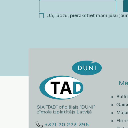
Jā, lūdzu, pierakstiet mani jūsu ja
Mē
Ball
Gais
SIA "TAD" oficiālais "DUNI"
zīmola izplatītājs Latvijā
Māja
Flori
+371 20 223 395