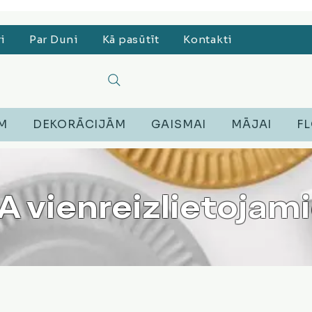
, Lego, Austiņas
ri
Par Duni
Kā pasūtīt
Kontakti
EM
DEKORĀCIJĀM
GAISMAI
MĀJAI
FL
vienreizlietojami