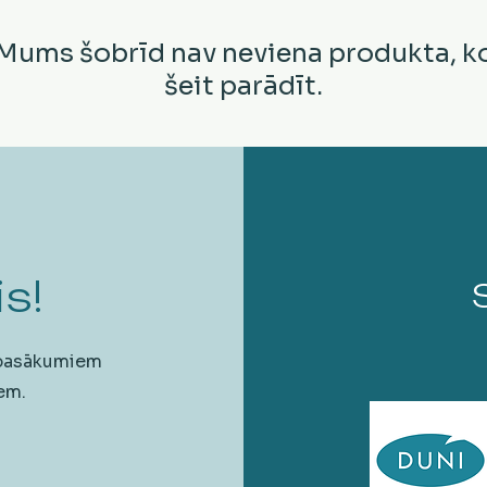
Mums šobrīd nav neviena produkta, k
šeit parādīt.
s!
 pasākumiem
em.