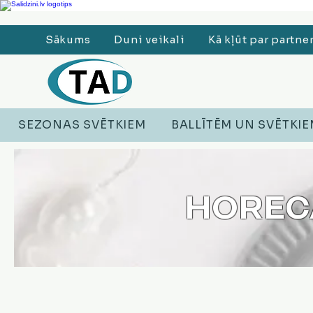
Ledusskapji, Sadzīves tehnika, Smaržas, Operatīvā atmiņa, Putekļu sūcēji
Sākums
Duni veikali
Kā kļūt par partne
SEZONAS SVĒTKIEM
BALLĪTĒM UN SVĒTKI
HORECA 