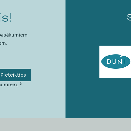
s!
 pasākumiem
em.
Pieteikties
unumiem.
*