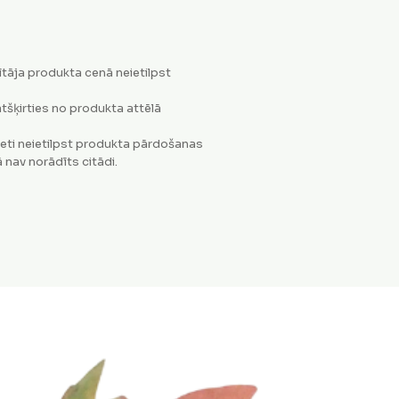
tāja produkta cenā neietilpst
tšķirties no produkta attēlā
eti neietilpst produkta pārdošanas
 nav norādīts citādi.