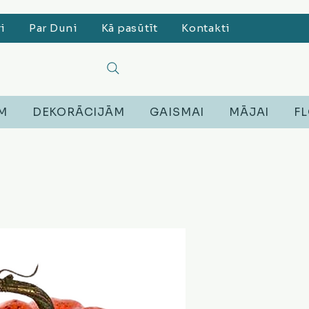
ri
Par Duni
Kā pasūtīt
Kontakti
EM
DEKORĀCIJĀM
GAISMAI
MĀJAI
FL