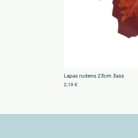
Lapas rudens 23cm 3ass
Cena
2,19 €