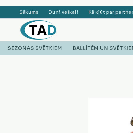
Sākums
Duni veikali
Kā kļūt par partne
SEZONAS SVĒTKIEM
BALLĪTĒM UN SVĒTKI