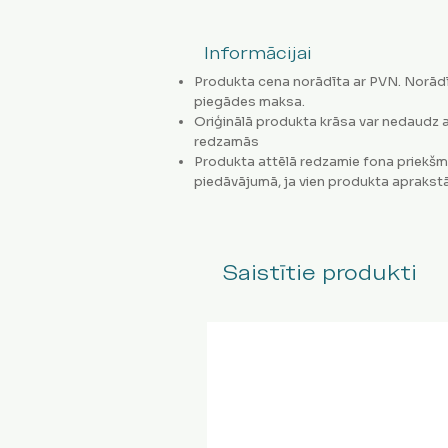
Informācijai
Produkta cena norādīta ar PVN. Norādī
piegādes maksa.
Oriģinālā produkta krāsa var nedaudz a
redzamās
Produkta attēlā redzamie fona priekšm
piedāvājumā, ja vien produkta aprakstā
Saistītie produkti