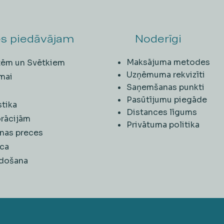
s piedāvājam
Noderīgi
Maksājuma metodes
ītēm un Svētkiem
Uzņēmuma rekvizīti
mai
Saņemšanas punkti
i
Pasūtījumu piegāde
stika
Distances līgums
rācijām
Privātuma politika
nas preces
ca
rdošana