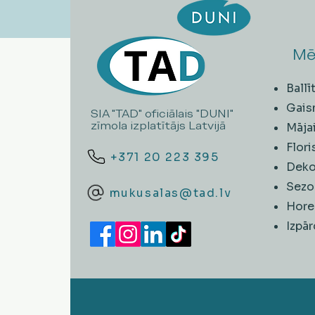
Mē
Ball
Gais
SIA "TAD" oficiālais "DUNI"
zīmola izplatītājs Latvijā
Māja
Flori
+371 20 223 395
Deko
Sezo
mukusalas@tad.lv
Hore
​Izpā