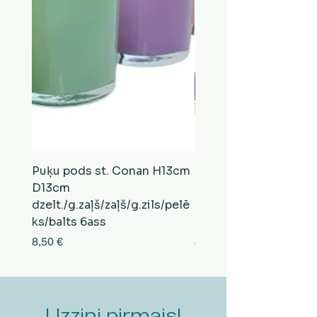
Puķu pods st. Conan H13cm
Puķu pods st. Conan
D13cm
D13cm
dzelt./g.zaļš/zaļš/g.zils/pelē
balts/brūns/pelēks/vi
ks/balts 6ass
zeltens/g.zaļš 6ass
Cena
Cena
8,50 €
8,50 €
Uzzini pirmais!