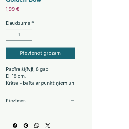
Cena
1,99 €
Daudzums
*
Pievienot grozam
Papīra šķīvji, 8 gab.
D: 18 cm.
Krāsa - balta ar punktiņiem un
zelta krāsas bantīti.
Piezīmes