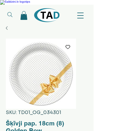
Ledusskapji, Sadzīves tehnika, Smaržas, Operatīvā atmiņa, Putekļu sūcēji
SKU: TD01_OG_034301
Šķīvji pap. 18cm (8)
Golden Bow