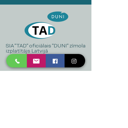
SIA "TAD" oficiālais "DUNI" zīmola
izplatītājs Latvijā
+371 20 223 395
mukusalas@tad.lv
Mēs piedāvājam