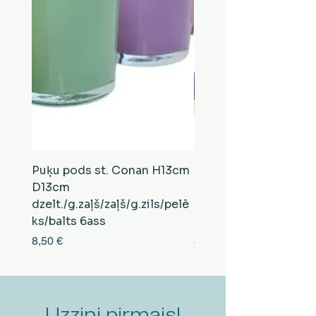
Puķu pods st. Conan H13cm
Puķu pods st. Conan
D13cm
D13cm
dzelt./g.zaļš/zaļš/g.zils/pelē
balts/brūns/pelēks/vi
ks/balts 6ass
zeltens/g.zaļš 6ass
Cena
Cena
8,50 €
8,50 €
Uzzini pirmais!