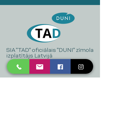
SIA "TAD" oficiālais "DUNI" zīmola
izplatītājs Latvijā
+371 20 223 395
mukusalas@tad.lv
Mēs piedāvājam