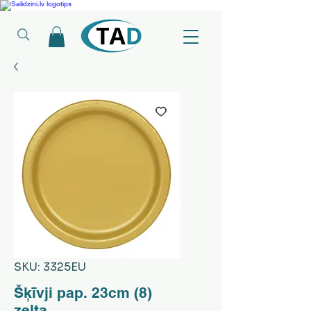
Ledusskapji, Sadzīves tehnika, Smaržas, Operatīvā atmiņa, Putekļu sūcēji
SKU: 3325EU
Šķīvji pap. 23cm (8)
zelta