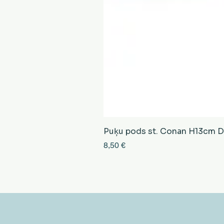
Puķu pods st. Conan H13cm D13
Cena
8,50 €