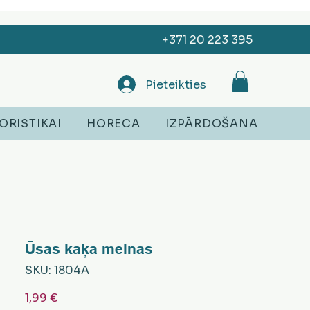
+371 20 223 395
Pieteikties
ORISTIKAI
HORECA
IZPĀRDOŠANA
Ūsas kaķa melnas
SKU: 1804A
Cena
1,99 €