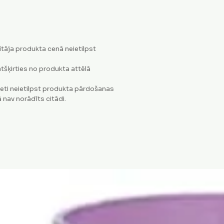
tāja produkta cenā neietilpst
tšķirties no produkta attēlā
eti neietilpst produkta pārdošanas
 nav norādīts citādi.