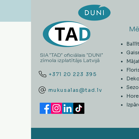
Mē
Ball
Gais
SIA "TAD" oficiālais "DUNI"
zīmola izplatītājs Latvijā
Māja
Flori
+371 20 223 395
Deko
Sezo
mukusalas@tad.lv
Hore
​Izpā