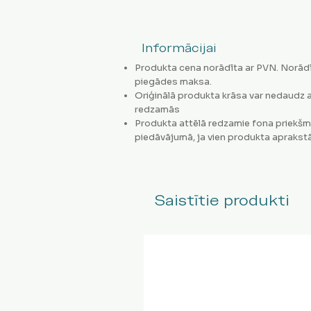
Informācijai
Produkta cena norādīta ar PVN. Norādī
piegādes maksa.
Oriģinālā produkta krāsa var nedaudz a
redzamās
Produkta attēlā redzamie fona priekšm
piedāvājumā, ja vien produkta aprakstā
Saistītie produkti