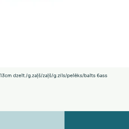
Ātrais skats
cm dzelt./g.zaļš/zaļš/g.zils/pelēks/balts 6ass