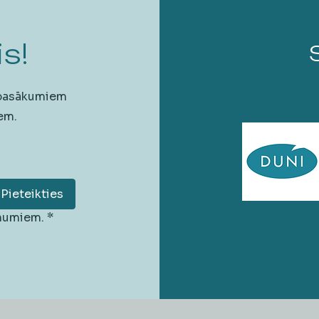
s!
 pasākumiem
em.
Pieteikties
unumiem.
*