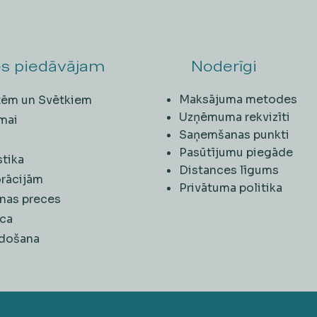
s piedāvājam
Noderīgi
Maksājuma metodes
ītēm un Svētkiem
Uzņēmuma rekvizīti
mai
Saņemšanas punkti
i
Pasūtījumu piegāde
stika
Distances līgums
rācijām
Privātuma politika
nas preces
ca
rdošana