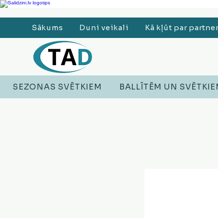
Ledusskapji, Sadzīves tehnika, Smaržas, Operatīvā atmiņa, Putekļu sūcēji
Sākums
Duni veikali
Kā kļūt par partne
SEZONAS SVĒTKIEM
BALLĪTĒM UN SVĒTKI