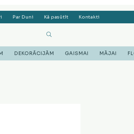
, Lego, Austiņas
ri
Par Duni
Kā pasūtīt
Kontakti
EM
DEKORĀCIJĀM
GAISMAI
MĀJAI
FL