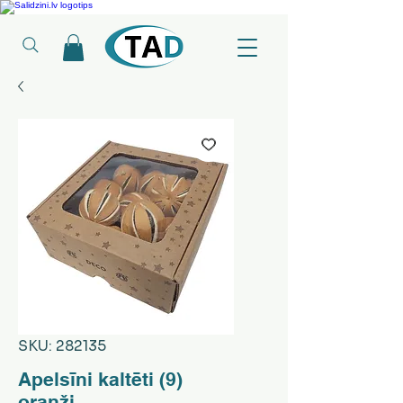
Ledusskapji, Sadzīves tehnika, Smaržas, Operatīvā atmiņa, Putekļu sūcēji
SKU: 282135
Apelsīni kaltēti (9)
oranži