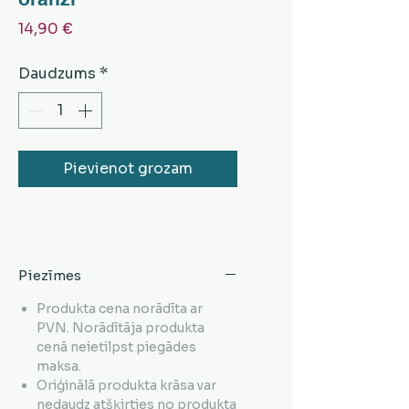
Cena
14,90 €
Daudzums
*
Pievienot grozam
Piezīmes
Produkta cena norādīta ar
PVN. Norādītāja produkta
cenā neietilpst piegādes
maksa.
Oriģinālā produkta krāsa var
nedaudz atšķirties no produkta