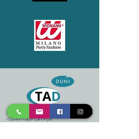
SIA "TAD" oficiālais "DUNI" zīmola
izplatītājs Latvijā
+371 20 223 395