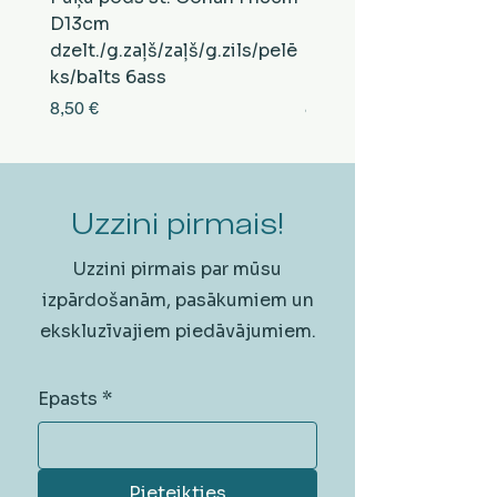
D13cm
D13cm
dzelt./g.zaļš/zaļš/g.zils/pelē
balts/brūns/pelēks/vi
ks/balts 6ass
zeltens/g.zaļš 6ass
Cena
Cena
8,50 €
8,50 €
Uzzini pirmais!
Uzzini pirmais par mūsu
izpārdošanām, pasākumiem un
ekskluzīvajiem piedāvājumiem.
Epasts
*
Pieteikties