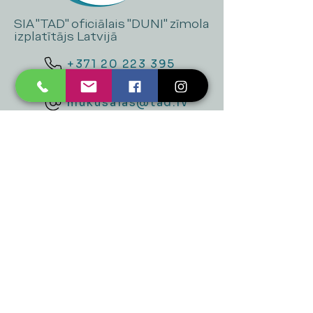
SIA "TAD" oficiālais "DUNI" zīmola
izplatītājs Latvijā
+371 20 223 395
mukusalas@tad.lv
Mēs piedāvājam
Ballītēm un Svētkiem
Gaismai
Mājai
Floristika
Dekorācijām