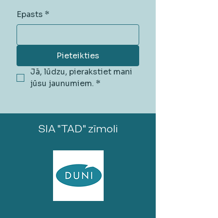
Epasts
*
Pieteikties
Jā, lūdzu, pierakstiet mani 
jūsu jaunumiem.
*
SIA "TAD" zīmoli