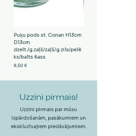
Puķu pods st. Conan H13cm
Puķu pods st. Conan
D13cm
D13cm
dzelt./g.zaļš/zaļš/g.zils/pelē
balts/brūns/pelēks/vi
ks/balts 6ass
zeltens/g.zaļš 6ass
Cena
Cena
8,50 €
8,50 €
Uzzini pirmais!
Uzzini pirmais par mūsu
izpārdošanām, pasākumiem un
ekskluzīvajiem piedāvājumiem.