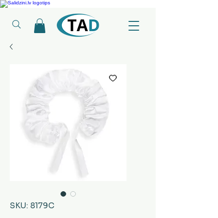
Ledusskapji, Sadzīves tehnika, Smaržas, Operatīvā atmiņa, Putekļu sūcēji
SKU: 8179C