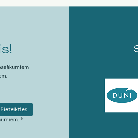
s!
 pasākumiem
em.
Pieteikties
unumiem.
*