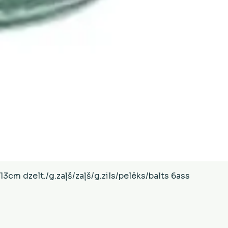
Ātrais skats
cm dzelt./g.zaļš/zaļš/g.zils/pelēks/balts 6ass