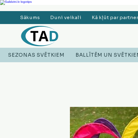
Ledusskapji, Sadzīves tehnika, Smaržas, Operatīvā atmiņa, Putekļu sūcēji
Sākums
Duni veikali
Kā kļūt par partne
SEZONAS SVĒTKIEM
BALLĪTĒM UN SVĒTKI