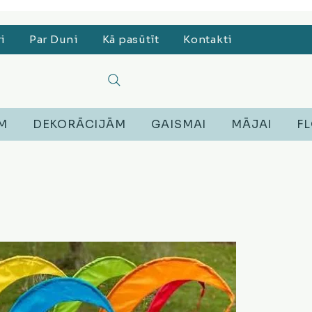
, Lego, Austiņas
ri
Par Duni
Kā pasūtīt
Kontakti
EM
DEKORĀCIJĀM
GAISMAI
MĀJAI
FL