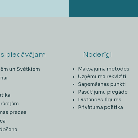
s piedāvājam
Noderīgi
Maksājuma metodes
ītēm un Svētkiem
Uzņēmuma rekvizīti
mai
Saņemšanas punkti
i
Pasūtījumu piegāde
stika
Distances līgums
rācijām
Privātuma politika
nas preces
ca
rdošana