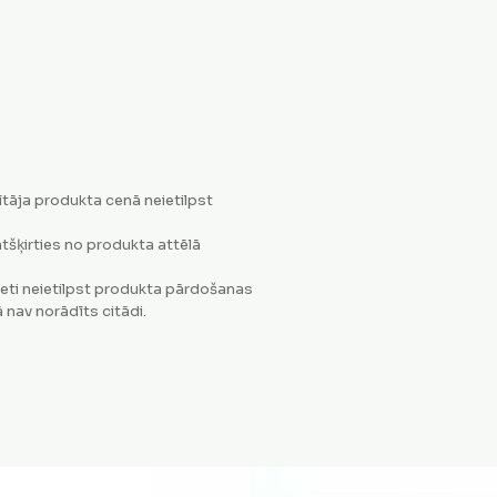
tāja produkta cenā neietilpst
tšķirties no produkta attēlā
eti neietilpst produkta pārdošanas
 nav norādīts citādi.