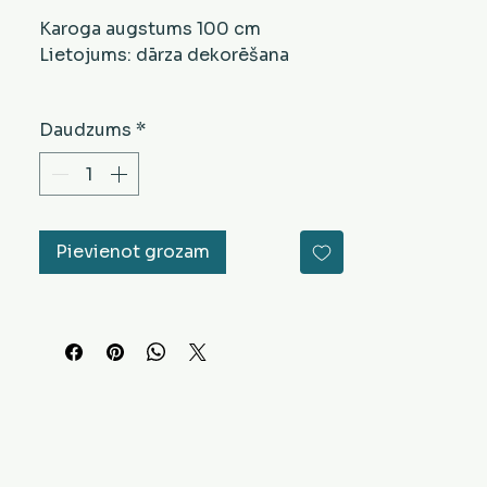
cena
cena
Karoga augstums 100 cm
Lietojums: dārza dekorēšana
Daudzums
*
Pievienot grozam