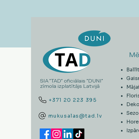
Mē
Ball
Gais
SIA "TAD" oficiālais "DUNI"
zīmola izplatītājs Latvijā
Māja
Flori
+371 20 223 395
Deko
Sezo
mukusalas@tad.lv
Hore
​Izpā