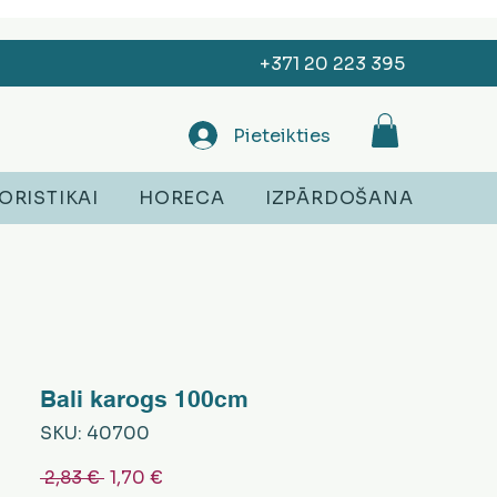
+371 20 223 395
Pieteikties
ORISTIKAI
HORECA
IZPĀRDOŠANA
Bali karogs 100cm
SKU: 40700
Parastā
Izpārdošanas
 2,83 € 
1,70 €