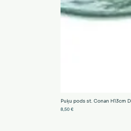
Puķu pods st. Conan H13cm D13
Cena
8,50 €