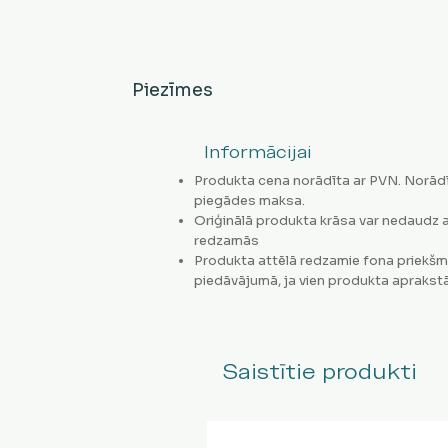
Piezīmes
Informācijai
Produkta cena norādīta ar PVN. Norādī
piegādes maksa.
Oriģinālā produkta krāsa var nedaudz a
redzamās
Produkta attēlā redzamie fona priekšm
piedāvājumā, ja vien produkta aprakstā
Saistītie produkti