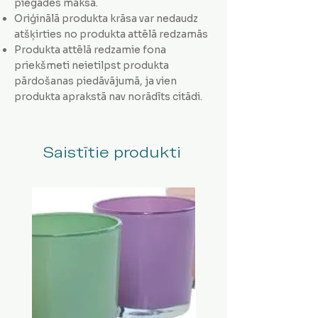
piegādes maksa.
Oriģinālā produkta krāsa var nedaudz
atšķirties no produkta attēlā redzamās
Produkta attēlā redzamie fona
priekšmeti neietilpst produkta
pārdošanas piedāvājumā, ja vien
produkta aprakstā nav norādīts citādi.
Saistītie produkti