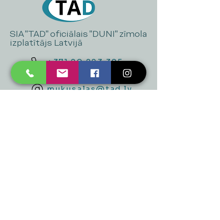
SIA "TAD" oficiālais "DUNI" zīmola
izplatītājs Latvijā
+371 20 223 395
mukusalas@tad.lv
Mēs piedāvājam
Ballītēm un Svētkiem
Gaismai
Mājai
Floristika