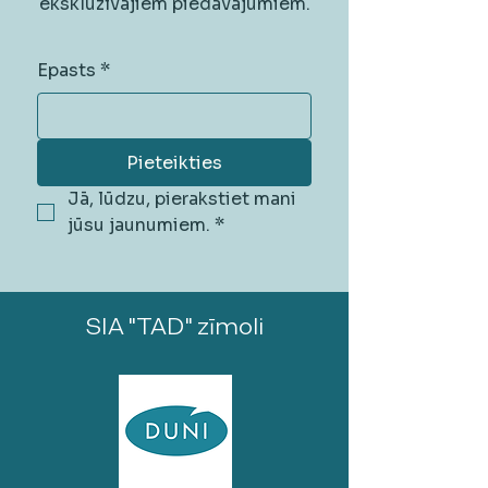
ekskluzīvajiem piedāvājumiem.
Epasts
*
Pieteikties
Jā, lūdzu, pierakstiet mani 
jūsu jaunumiem.
*
SIA "TAD" zīmoli