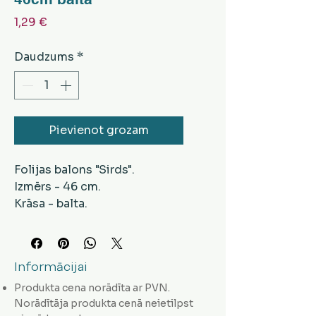
Cena
1,29 €
Daudzums
*
Pievienot grozam
Folijas balons "Sirds".
Izmērs - 46 cm.
Krāsa - balta.
Mūsu veikalos klātienē
balonus var uzpildīt ar hēliju.
Svētku pasākumiem, kāzu
Informācijai
dekorācijām u.c.
Produkta cena norādīta ar PVN.
Norādītāja produkta cenā neietilpst