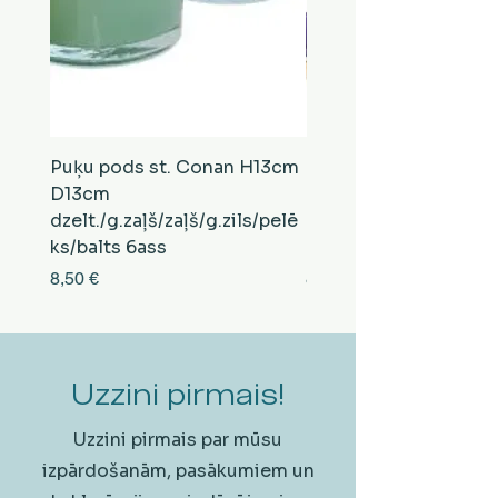
Puķu pods st. Conan H13cm
Puķu pods st. Conan
D13cm
D13cm
dzelt./g.zaļš/zaļš/g.zils/pelē
balts/brūns/pelēks/vi
ks/balts 6ass
zeltens/g.zaļš 6ass
Cena
Cena
8,50 €
8,50 €
Uzzini pirmais!
Uzzini pirmais par mūsu
izpārdošanām, pasākumiem un