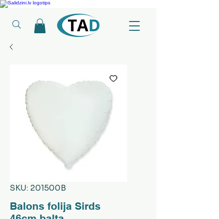
Ledusskapji, Sadzīves tehnika, Smaržas, Operatīvā atmiņa, Putekļu sūcēji
SKU: 201500B
Balons folija Sirds
46cm balta