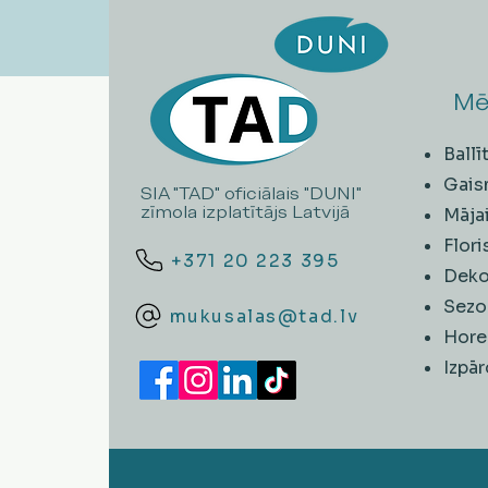
Mē
Ball
Gais
SIA "TAD" oficiālais "DUNI"
zīmola izplatītājs Latvijā
Māja
Flori
+371 20 223 395
Deko
Sezo
mukusalas@tad.lv
Hore
​Izpā