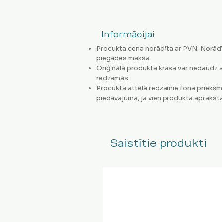
Informācijai
Produkta cena norādīta ar PVN. Norādī
piegādes maksa.
Oriģinālā produkta krāsa var nedaudz a
redzamās
Produkta attēlā redzamie fona priekšm
piedāvājumā, ja vien produkta aprakstā
Saistītie produkti