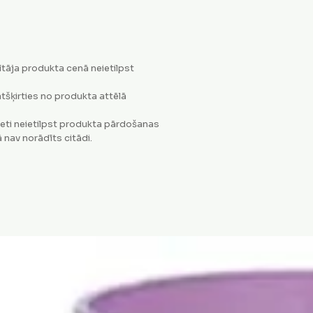
tāja produkta cenā neietilpst
tšķirties no produkta attēlā
eti neietilpst produkta pārdošanas
 nav norādīts citādi.