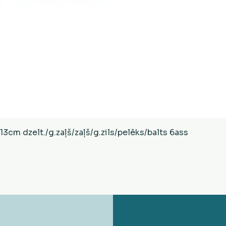
Ātrais skats
cm dzelt./g.zaļš/zaļš/g.zils/pelēks/balts 6ass