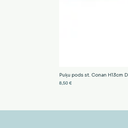
Puķu pods st. Conan H13cm D13
Cena
8,50 €