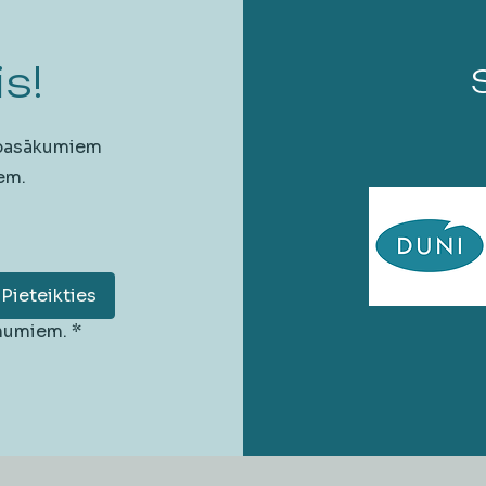
s!
 pasākumiem
em.
Pieteikties
unumiem.
*