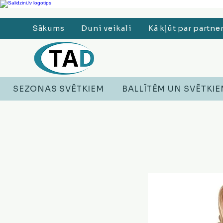
Ledusskapji, Sadzīves tehnika, Smaržas, Operatīvā atmiņa, Putekļu sūcēji
Sākums
Duni veikali
Kā kļūt par partne
SEZONAS SVĒTKIEM
BALLĪTĒM UN SVĒTKI