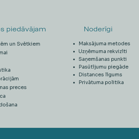
s piedāvājam
Noderīgi
Maksājuma metodes
ītēm un Svētkiem
Uzņēmuma rekvizīti
mai
Saņemšanas punkti
i
Pasūtījumu piegāde
stika
Distances līgums
rācijām
Privātuma politika
nas preces
ca
rdošana