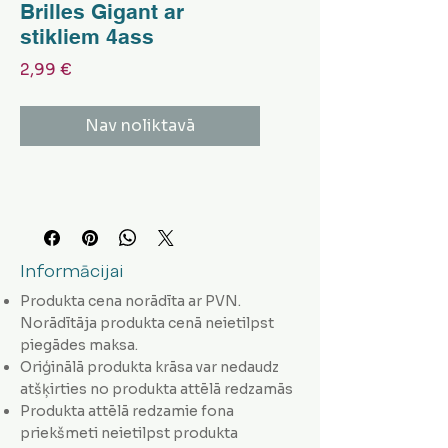
Brilles Gigant ar
stikliem 4ass
Cena
2,99 €
Nav noliktavā
Informācijai
Produkta cena norādīta ar PVN.
Norādītāja produkta cenā neietilpst
piegādes maksa.
Oriģinālā produkta krāsa var nedaudz
atšķirties no produkta attēlā redzamās
Produkta attēlā redzamie fona
priekšmeti neietilpst produkta