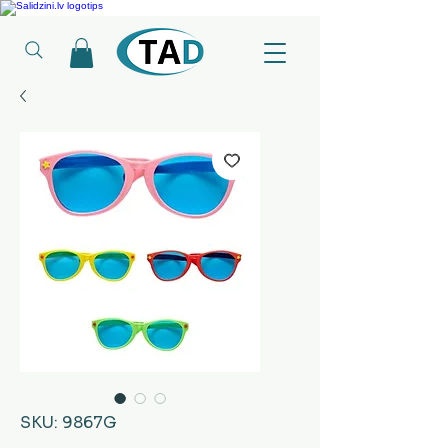
Ledusskapji, Sadzīves tehnika, Smaržas, Operatīvā atmiņa, Putekļu sūcēji
SKU: 9867G