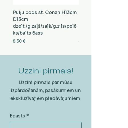
Puķu pods st. Conan H13cm
Puķu pods st. Conan
D13cm
D13cm
dzelt./g.zaļš/zaļš/g.zils/pelē
balts/brūns/pelēks/vi
ks/balts 6ass
zeltens/g.zaļš 6ass
Cena
Cena
8,50 €
8,50 €
Uzzini pirmais!
Uzzini pirmais par mūsu
izpārdošanām, pasākumiem un
ekskluzīvajiem piedāvājumiem.
Epasts
*