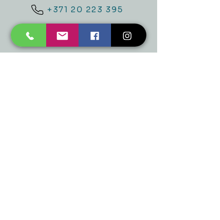
+371 20 223 395
mukusalas@tad.lv
Mēs piedāvājam
Ballītēm un Svētkiem
Gaismai
Mājai
Floristika
Dekorācijām
Sezonas preces
Horeca
​Izpārdošana