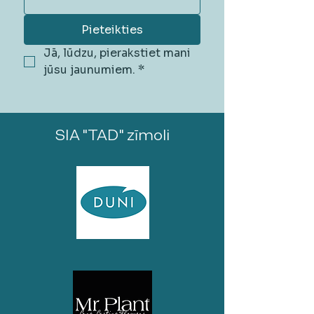
Pieteikties
Jā, lūdzu, pierakstiet mani 
jūsu jaunumiem.
*
SIA "TAD" zīmoli