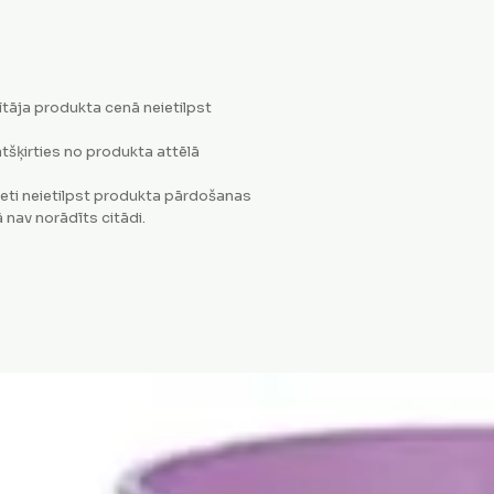
tāja produkta cenā neietilpst
tšķirties no produkta attēlā
eti neietilpst produkta pārdošanas
 nav norādīts citādi.