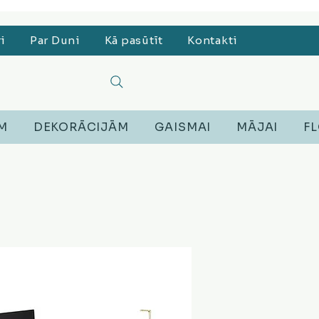
, Lego, Austiņas
ri
Par Duni
Kā pasūtīt
Kontakti
EM
DEKORĀCIJĀM
GAISMAI
MĀJAI
FL