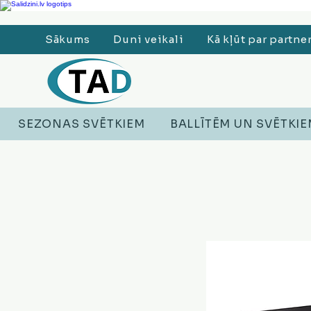
Ledusskapji, Sadzīves tehnika, Smaržas, Operatīvā atmiņa, Putekļu sūcēji
Sākums
Duni veikali
Kā kļūt par partne
SEZONAS SVĒTKIEM
BALLĪTĒM UN SVĒTKI