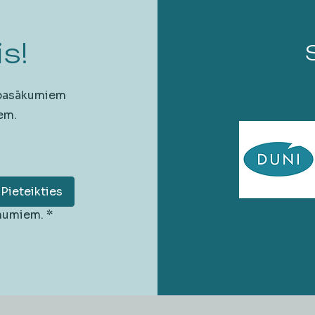
s!
 pasākumiem
em.
Pieteikties
unumiem.
*