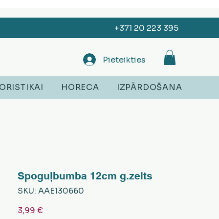
+371 20 223 395
Pieteikties
ORISTIKAI
HORECA
IZPĀRDOŠANA
Spoguļbumba 12cm g.zelts
SKU: AAE130660
Cena
3,99 €