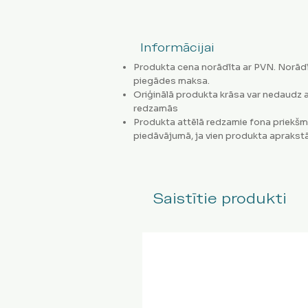
Informācijai
Produkta cena norādīta ar PVN. Norādī
piegādes maksa.
Oriģinālā produkta krāsa var nedaudz a
redzamās
Produkta attēlā redzamie fona priekšm
piedāvājumā, ja vien produkta aprakstā
Saistītie produkti