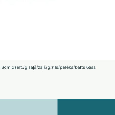
Ātrais skats
cm dzelt./g.zaļš/zaļš/g.zils/pelēks/balts 6ass