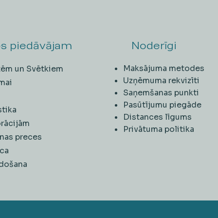
s piedāvājam
Noderīgi
Maksājuma metodes
ītēm un Svētkiem
Uzņēmuma rekvizīti
mai
Saņemšanas punkti
i
Pasūtījumu piegāde
stika
Distances līgums
rācijām
Privātuma politika
nas preces
ca
rdošana