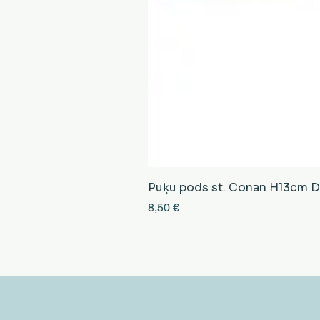
Puķu pods st. Conan H13cm D13
Cena
8,50 €