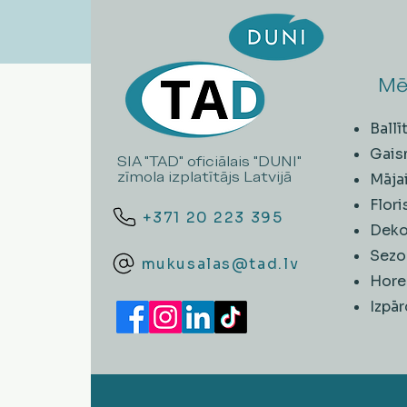
Mē
Ball
Gais
SIA "TAD" oficiālais "DUNI"
zīmola izplatītājs Latvijā
Māja
Flori
+371 20 223 395
Deko
Sezo
mukusalas@tad.lv
Hore
​Izpā