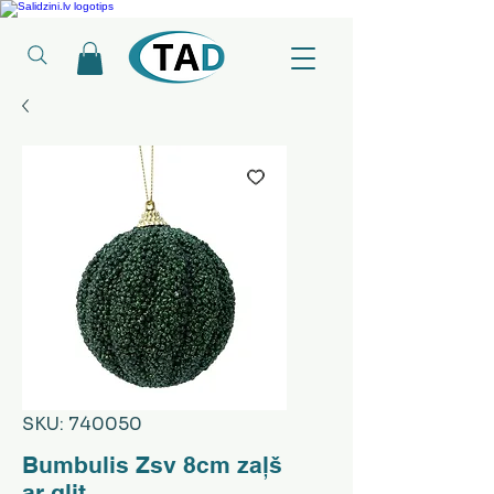
Ledusskapji, Sadzīves tehnika, Smaržas, Operatīvā atmiņa, Putekļu sūcēji
SKU: 740050
Bumbulis Zsv 8cm zaļš
ar glit.