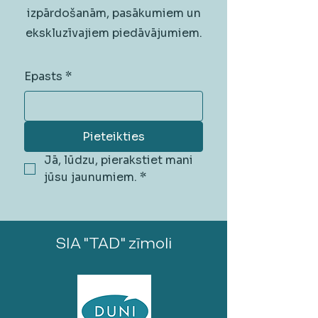
izpārdošanām, pasākumiem un
ekskluzīvajiem piedāvājumiem.
Epasts
*
Pieteikties
Jā, lūdzu, pierakstiet mani 
jūsu jaunumiem.
*
SIA "TAD" zīmoli