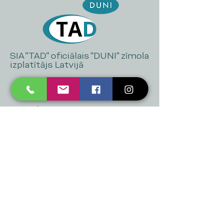
SIA "TAD" oficiālais "DUNI" zīmola
izplatītājs Latvijā
+371 20 223 395
mukusalas@tad.lv
Mēs piedāvājam
Ballītēm un Svētkiem
Gaismai