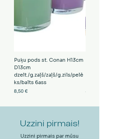
Puķu pods st. Conan H13cm
Puķu pods st. Conan
D13cm
D13cm
dzelt./g.zaļš/zaļš/g.zils/pelē
balts/brūns/pelēks/vi
ks/balts 6ass
zeltens/g.zaļš 6ass
Cena
Cena
8,50 €
8,50 €
Uzzini pirmais!
Uzzini pirmais par mūsu