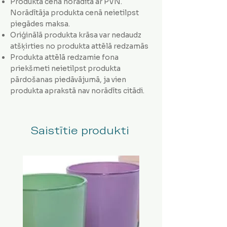
Produkta cena norādīta ar PVN.
Norādītāja produkta cenā neietilpst
piegādes maksa.
Oriģinālā produkta krāsa var nedaudz
atšķirties no produkta attēlā redzamās
Produkta attēlā redzamie fona
priekšmeti neietilpst produkta
pārdošanas piedāvājumā, ja vien
produkta aprakstā nav norādīts citādi.
Saistītie produkti