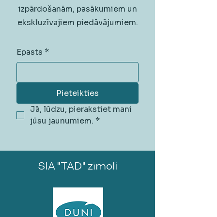
izpārdošanām, pasākumiem un
ekskluzīvajiem piedāvājumiem.
Epasts
*
Pieteikties
Jā, lūdzu, pierakstiet mani 
jūsu jaunumiem.
*
SIA "TAD" zīmoli