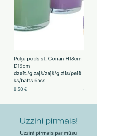
Puķu pods st. Conan H13cm
Puķu pods st. Conan
D13cm
D13cm
dzelt./g.zaļš/zaļš/g.zils/pelē
balts/brūns/pelēks/vi
ks/balts 6ass
zeltens/g.zaļš 6ass
Cena
Cena
8,50 €
8,50 €
Uzzini pirmais!
Uzzini pirmais par mūsu