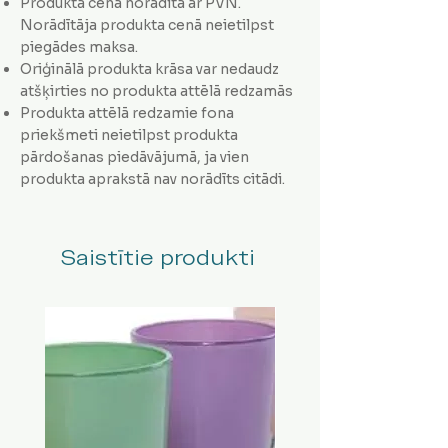
Produkta cena norādīta ar PVN.
Norādītāja produkta cenā neietilpst
piegādes maksa.
Oriģinālā produkta krāsa var nedaudz
atšķirties no produkta attēlā redzamās
Produkta attēlā redzamie fona
priekšmeti neietilpst produkta
pārdošanas piedāvājumā, ja vien
produkta aprakstā nav norādīts citādi.
Saistītie produkti