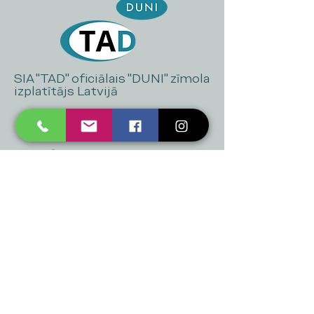
SIA "TAD" oficiālais "DUNI" zīmola
izplatītājs Latvijā
+371 20 223 395
mukusalas@tad.lv
Mēs piedāvājam
Ballītēm un Svētkiem
Gaismai