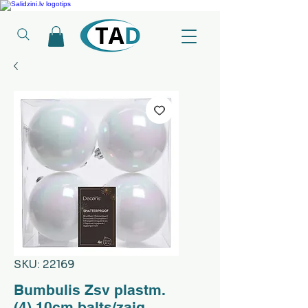
Ledusskapji, Sadzīves tehnika, Smaržas, Operatīvā atmiņa, Putekļu sūcēji
SKU: 22169
Bumbulis Zsv plastm.
(4) 10cm balts/zaig.