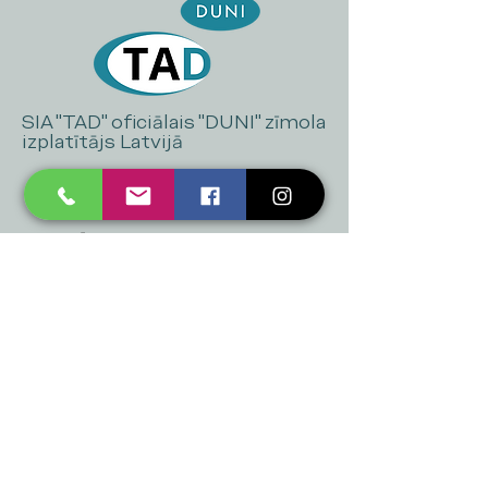
SIA "TAD" oficiālais "DUNI" zīmola
izplatītājs Latvijā
+371 20 223 395
mukusalas@tad.lv
Mēs piedāvājam
Ballītēm un Svētkiem
Gaismai