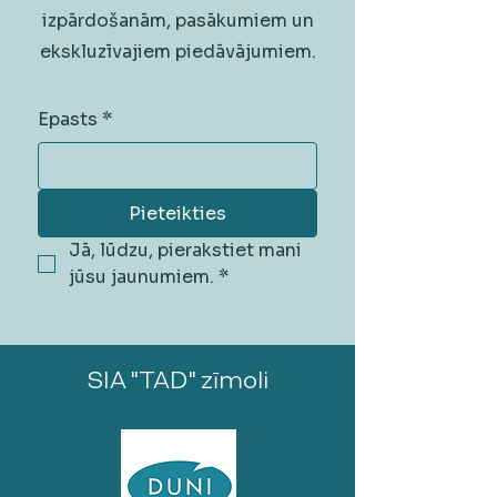
izpārdošanām, pasākumiem un
ekskluzīvajiem piedāvājumiem.
Epasts
*
Pieteikties
Jā, lūdzu, pierakstiet mani 
jūsu jaunumiem.
*
SIA "TAD" zīmoli