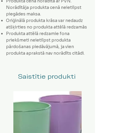
Produkta cena norādīta ar PVN.
Norādītāja produkta cenā neietilpst
piegādes maksa.
Oriģinālā produkta krāsa var nedaudz
atšķirties no produkta attēlā redzamās
Produkta attēlā redzamie fona
priekšmeti neietilpst produkta
pārdošanas piedāvājumā, ja vien
produkta aprakstā nav norādīts citādi.
Saistītie produkti