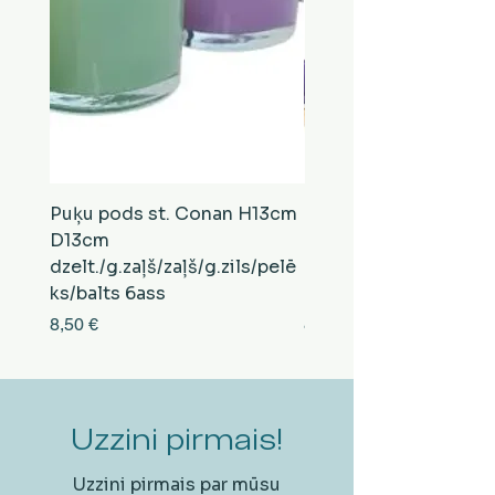
Puķu pods st. Conan H13cm
Puķu pods st. Conan
D13cm
D13cm
dzelt./g.zaļš/zaļš/g.zils/pelē
balts/brūns/pelēks/vi
ks/balts 6ass
zeltens/g.zaļš 6ass
Cena
Cena
8,50 €
8,50 €
Uzzini pirmais!
Uzzini pirmais par mūsu