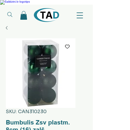
Ledusskapji, Sadzīves tehnika, Smaržas, Operatīvā atmiņa, Putekļu sūcēji
SKU: CAN310230
Bumbulis Zsv plastm.
8cm (16) zaļš