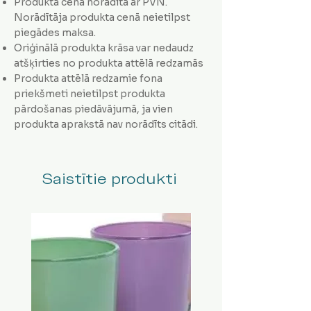
Produkta cena norādīta ar PVN.
Norādītāja produkta cenā neietilpst
piegādes maksa.
Oriģinālā produkta krāsa var nedaudz
atšķirties no produkta attēlā redzamās
Produkta attēlā redzamie fona
priekšmeti neietilpst produkta
pārdošanas piedāvājumā, ja vien
produkta aprakstā nav norādīts citādi.
Saistītie produkti