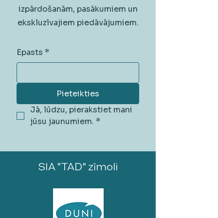
izpārdošanām, pasākumiem un
ekskluzīvajiem piedāvājumiem.
Epasts
*
Pieteikties
Jā, lūdzu, pierakstiet mani 
jūsu jaunumiem.
*
SIA "TAD" zīmoli