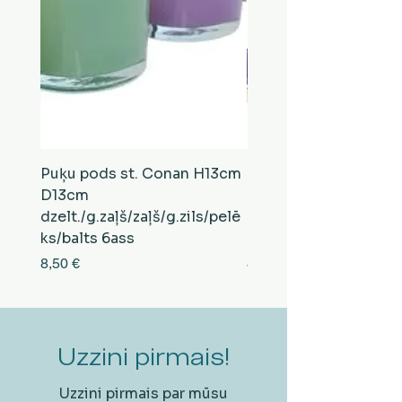
Puķu pods st. Conan H13cm
Puķu pods st. Conan
D13cm
D13cm
dzelt./g.zaļš/zaļš/g.zils/pelē
balts/brūns/pelēks/vi
ks/balts 6ass
zeltens/g.zaļš 6ass
Cena
Cena
8,50 €
8,50 €
Uzzini pirmais!
Uzzini pirmais par mūsu