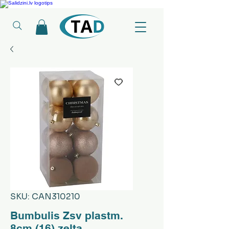
Ledusskapji, Sadzīves tehnika, Smaržas, Operatīvā atmiņa, Putekļu sūcēji
SKU: CAN310210
Bumbulis Zsv plastm.
8cm (16) zelta