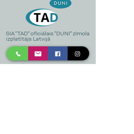
SIA "TAD" oficiālais "DUNI" zīmola
izplatītājs Latvijā
+371 20 223 395
mukusalas@tad.lv
Mēs piedāvājam
Ballītēm un Svētkiem
Gaismai