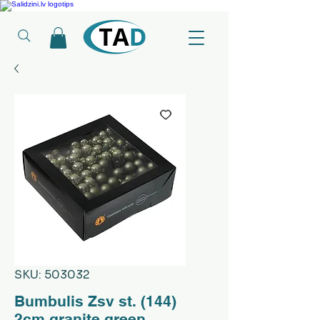
Ledusskapji, Sadzīves tehnika, Smaržas, Operatīvā atmiņa, Putekļu sūcēji
SKU: 503032
Bumbulis Zsv st. (144)
2cm granite green