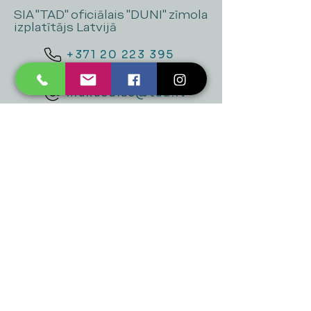
SIA "TAD" oficiālais "DUNI" zīmola
izplatītājs Latvijā
+371 20 223 395
mukusalas@tad.lv
Mēs piedāvājam
Ballītēm un Svētkiem
Gaismai
Mājai
Floristika
Dekorācijām