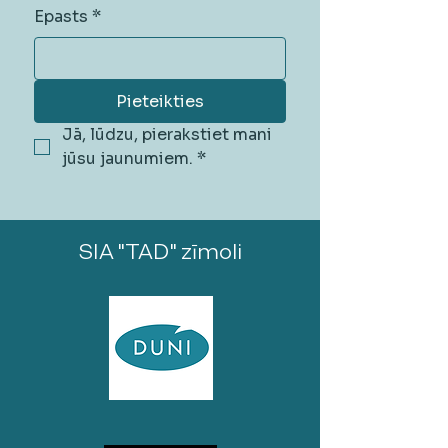
Epasts
*
Pieteikties
Jā, lūdzu, pierakstiet mani 
jūsu jaunumiem.
*
SIA "TAD" zīmoli