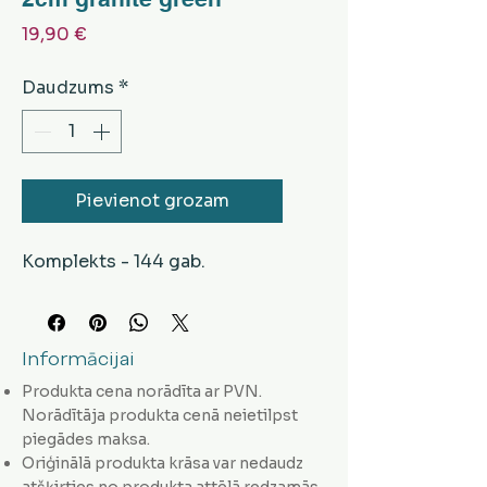
Cena
19,90 €
Daudzums
*
Pievienot grozam
Komplekts - 144 gab.
Informācijai
Produkta cena norādīta ar PVN.
Norādītāja produkta cenā neietilpst
piegādes maksa.
Oriģinālā produkta krāsa var nedaudz
atšķirties no produkta attēlā redzamās