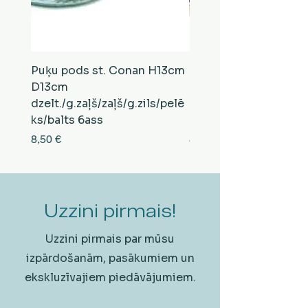
Puķu pods st. Conan H13cm
Puķu pods st. Conan
D13cm
D13cm
dzelt./g.zaļš/zaļš/g.zils/pelē
balts/brūns/pelēks/vi
ks/balts 6ass
zeltens/g.zaļš 6ass
Cena
Cena
8,50 €
8,50 €
Uzzini pirmais!
Uzzini pirmais par mūsu
izpārdošanām, pasākumiem un
ekskluzīvajiem piedāvājumiem.