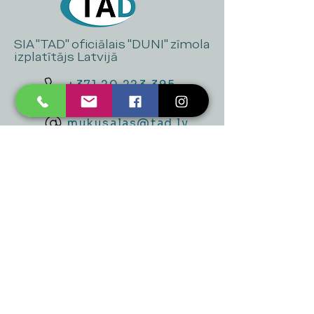
SIA "TAD" oficiālais "DUNI" zīmola
izplatītājs Latvijā
+371 20 223 395
mukusalas@tad.lv
Mēs piedāvājam
Ballītēm un Svētkiem
Gaismai
Mājai
Floristika