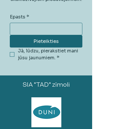
Epasts
*
Pieteikties
Jā, lūdzu, pierakstiet mani 
jūsu jaunumiem.
*
SIA "TAD" zīmoli