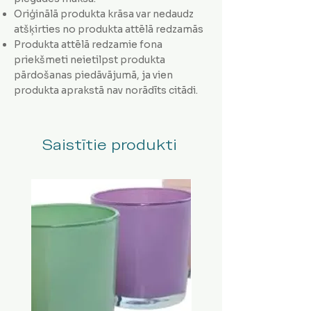
Oriģinālā produkta krāsa var nedaudz
atšķirties no produkta attēlā redzamās
Produkta attēlā redzamie fona
priekšmeti neietilpst produkta
pārdošanas piedāvājumā, ja vien
produkta aprakstā nav norādīts citādi.
Saistītie produkti