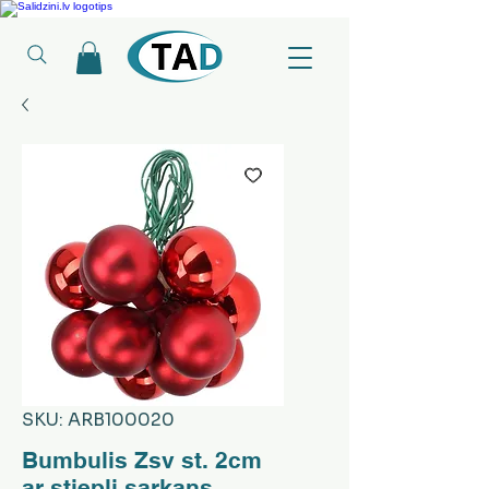
Ledusskapji, Sadzīves tehnika, Smaržas, Operatīvā atmiņa, Putekļu sūcēji
SKU: ARB100020
Bumbulis Zsv st. 2cm
ar stiepli sarkans