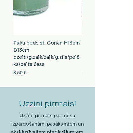
Puķu pods st. Conan H13cm
Puķu pods st. Conan
D13cm
D13cm
dzelt./g.zaļš/zaļš/g.zils/pelē
balts/brūns/pelēks/vi
ks/balts 6ass
zeltens/g.zaļš 6ass
Cena
Cena
8,50 €
8,50 €
Uzzini pirmais!
Uzzini pirmais par mūsu
izpārdošanām, pasākumiem un
ekskluzīvajiem piedāvājumiem.