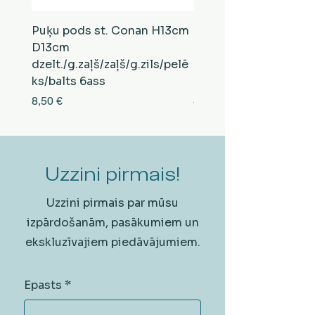
Puķu pods st. Conan H13cm
Puķu pods st. Conan
D13cm
D13cm
dzelt./g.zaļš/zaļš/g.zils/pelē
balts/brūns/pelēks/vi
ks/balts 6ass
zeltens/g.zaļš 6ass
Cena
Cena
8,50 €
8,50 €
Uzzini pirmais!
Uzzini pirmais par mūsu
izpārdošanām, pasākumiem un
ekskluzīvajiem piedāvājumiem.
Epasts
*