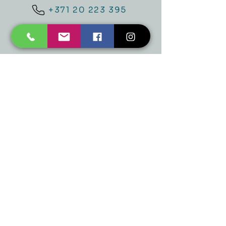
+371 20 223 395
mukusalas@tad.lv
Mēs piedāvājam
Ballītēm un Svētkiem
Gaismai
Mājai
Floristika
Dekorācijām
Sezonas preces
Horeca
​Izpārdošana