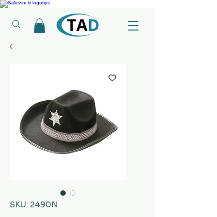
Ledusskapji, Sadzīves tehnika, Smaržas, Operatīvā atmiņa, Putekļu sūcēji
SKU: 2490N