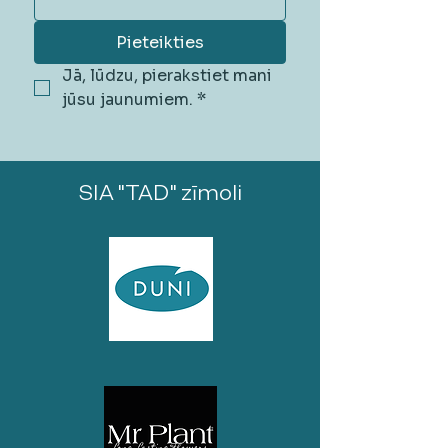
Pieteikties
Jā, lūdzu, pierakstiet mani 
jūsu jaunumiem.
*
SIA "TAD" zīmoli