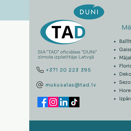
Mē
Ball
Gais
SIA "TAD" oficiālais "DUNI"
zīmola izplatītājs Latvijā
Māja
Flori
+371 20 223 395
Deko
Sezo
mukusalas@tad.lv
Hore
​Izpā