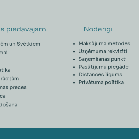
s piedāvājam
Noderīgi
Maksājuma metodes
ītēm un Svētkiem
Uzņēmuma rekvizīti
mai
Saņemšanas punkti
i
Pasūtījumu piegāde
stika
Distances līgums
rācijām
Privātuma politika
nas preces
ca
rdošana