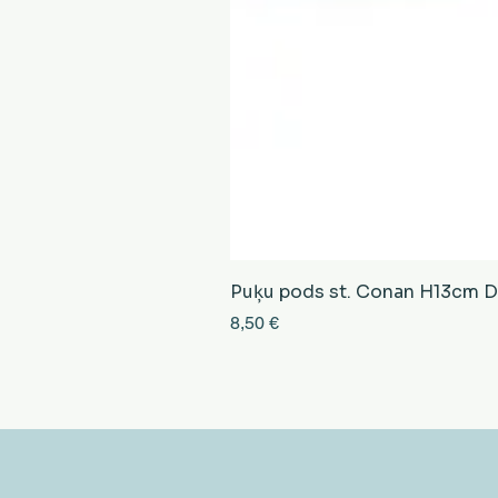
Puķu pods st. Conan H13cm D13
Cena
8,50 €