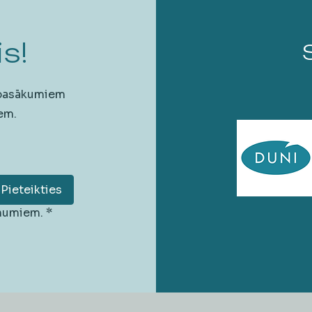
s!
 pasākumiem
em.
Pieteikties
unumiem.
*