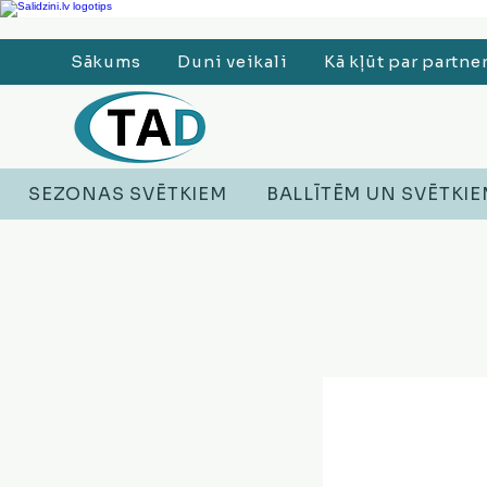
Ledusskapji, Sadzīves tehnika, Smaržas, Operatīvā atmiņa, Putekļu sūcēji
Sākums
Duni veikali
Kā kļūt par partne
SEZONAS SVĒTKIEM
BALLĪTĒM UN SVĒTKI