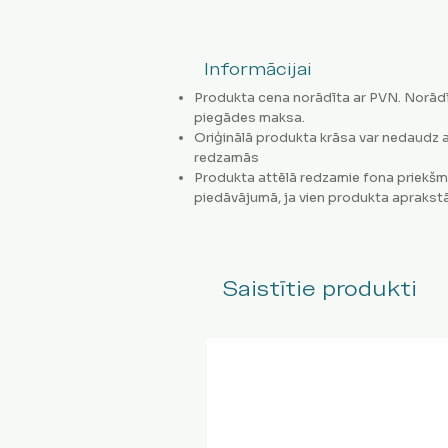
Informācijai
Produkta cena norādīta ar PVN. Norādī
piegādes maksa.
Oriģinālā produkta krāsa var nedaudz a
redzamās
Produkta attēlā redzamie fona priekšm
piedāvājumā, ja vien produkta aprakstā
Saistītie produkti