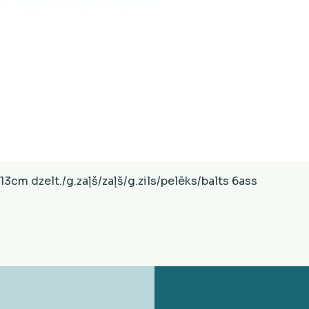
Ātrais skats
cm dzelt./g.zaļš/zaļš/g.zils/pelēks/balts 6ass