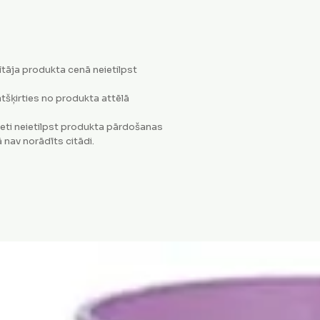
tāja produkta cenā neietilpst
tšķirties no produkta attēlā
eti neietilpst produkta pārdošanas
 nav norādīts citādi.