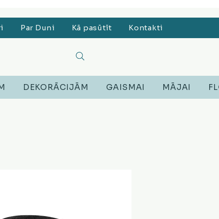
, Lego, Austiņas
ri
Par Duni
Kā pasūtīt
Kontakti
EM
DEKORĀCIJĀM
GAISMAI
MĀJAI
FL