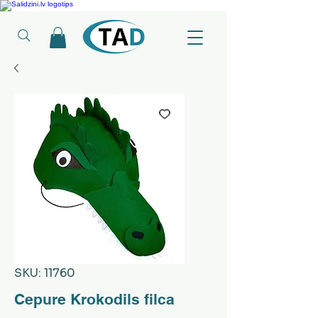
Ledusskapji, Sadzīves tehnika, Smaržas, Operatīvā atmiņa, Putekļu sūcēji
SKU: 11760
Cepure Krokodils filca