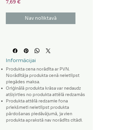
Cena
7,69 €
Nav noliktavā
Informācijai
Produkta cena norādīta ar PVN.
Norādītāja produkta cenā neietilpst
piegādes maksa.
Oriģinālā produkta krāsa var nedaudz
atšķirties no produkta attēlā redzamās
Produkta attēlā redzamie fona
priekšmeti neietilpst produkta
pārdošanas piedāvājumā, ja vien
produkta aprakstā nav norādīts citādi.