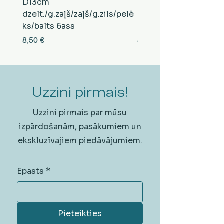
D13cm
D13cm
dzelt./g.zaļš/zaļš/g.zils/pelē
balts/brūns/pelēks/vi
ks/balts 6ass
zeltens/g.zaļš 6ass
Cena
Cena
8,50 €
8,50 €
Uzzini pirmais!
Uzzini pirmais par mūsu
izpārdošanām, pasākumiem un
ekskluzīvajiem piedāvājumiem.
Epasts
*
Pieteikties