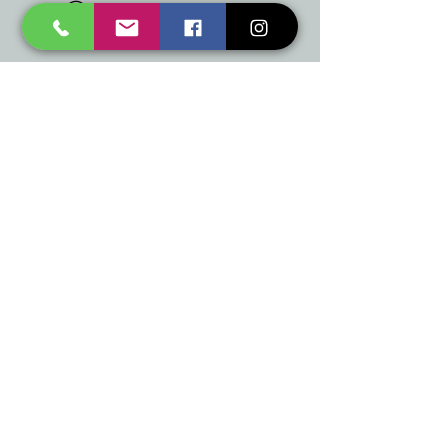
mukusalas@tad.lv
Mēs piedāvājam
Ballītēm un Svētkiem
Gaismai
Mājai
Floristika
Dekorācijām
Sezonas preces
Horeca
​Izpārdošana
Noderīgi