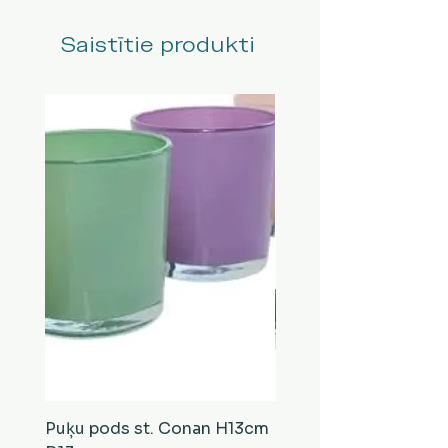
Saistītie produkti
Puķu pods st. Conan H13cm
Puķu pods st. Conan