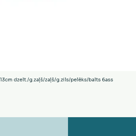
Ātrais skats
cm dzelt./g.zaļš/zaļš/g.zils/pelēks/balts 6ass