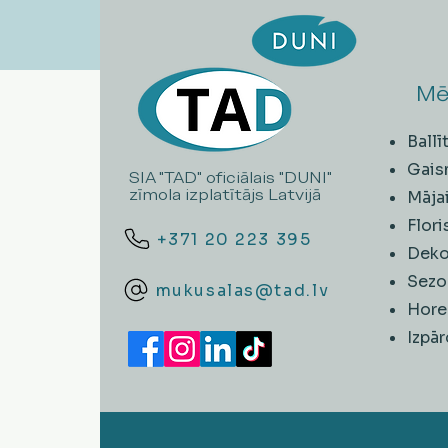
Mē
Ball
Gais
SIA "TAD" oficiālais "DUNI"
zīmola izplatītājs Latvijā
Māja
Flori
+371 20 223 395
Deko
Sezo
mukusalas@tad.lv
Hore
​Izpā