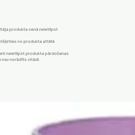
tāja produkta cenā neietilpst
tšķirties no produkta attēlā
eti neietilpst produkta pārdošanas
 nav norādīts citādi.