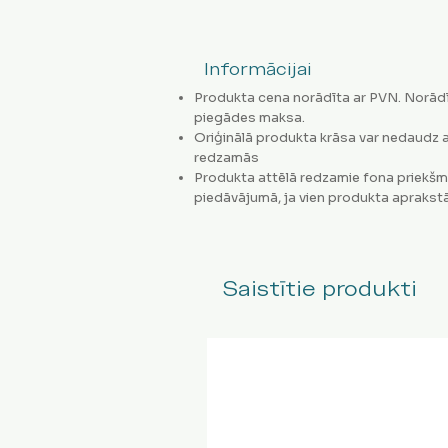
Informācijai
Produkta cena norādīta ar PVN. Norādī
piegādes maksa.
Oriģinālā produkta krāsa var nedaudz a
redzamās
Produkta attēlā redzamie fona priekšm
piedāvājumā, ja vien produkta aprakstā
Saistītie produkti