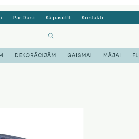
, Lego, Austiņas
ri
Par Duni
Kā pasūtīt
Kontakti
EM
DEKORĀCIJĀM
GAISMAI
MĀJAI
FL