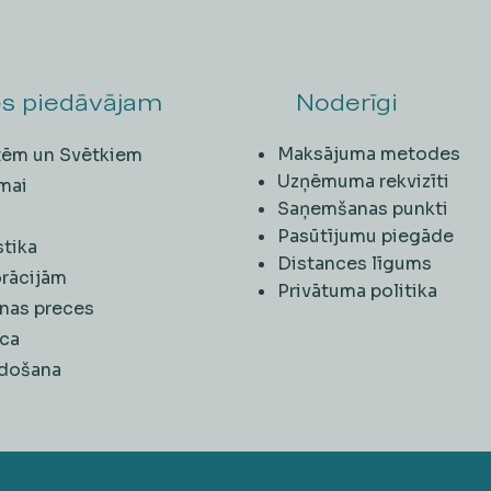
s piedāvājam
Noderīgi
Maksājuma metodes
ītēm un Svētkiem
Uzņēmuma rekvizīti
mai
Saņemšanas punkti
i
Pasūtījumu piegāde
stika
Distances līgums
rācijām
Privātuma politika
nas preces
ca
rdošana