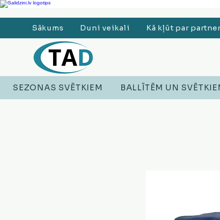
Ledusskapji, Sadzīves tehnika, Smaržas, Operatīvā atmiņa, Putekļu sūcēji
Sākums
Duni veikali
Kā kļūt par partne
SEZONAS SVĒTKIEM
BALLĪTĒM UN SVĒTKI