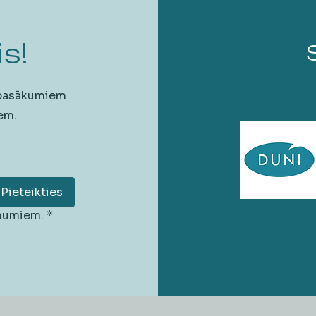
s!
 pasākumiem
em.
Pieteikties
unumiem.
*