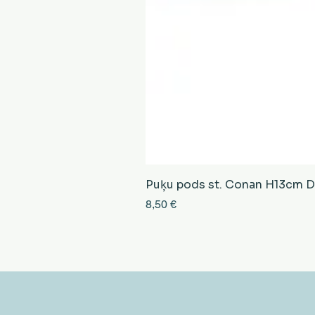
Puķu pods st. Conan H13cm D13
Cena
8,50 €