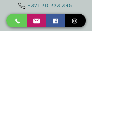
+371 20 223 395
mukusalas@tad.lv
Mēs piedāvājam
Ballītēm un Svētkiem
Gaismai
Mājai
Floristika
Dekorācijām
Sezonas preces
Horeca
​Izpārdošana