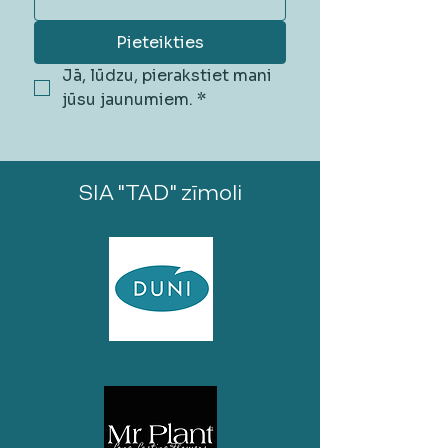
Pieteikties
Jā, lūdzu, pierakstiet mani 
jūsu jaunumiem.
*
SIA "TAD" zīmoli