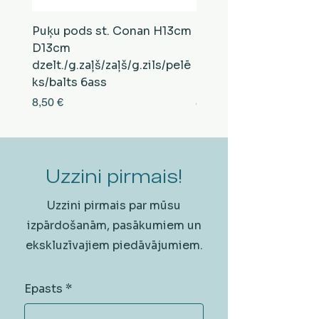
Puķu pods st. Conan H13cm
Puķu pods st. Conan
D13cm
D13cm
dzelt./g.zaļš/zaļš/g.zils/pelē
balts/brūns/pelēks/vi
ks/balts 6ass
zeltens/g.zaļš 6ass
Cena
Cena
8,50 €
8,50 €
Uzzini pirmais!
Uzzini pirmais par mūsu
izpārdošanām, pasākumiem un
ekskluzīvajiem piedāvājumiem.
Epasts
*