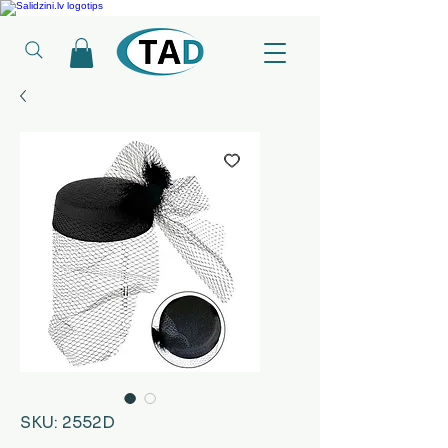
Ledusskapji, Sadzīves tehnika, Smaržas, Operatīvā atmiņa, Putekļu sūcēji
SKU: 2552D