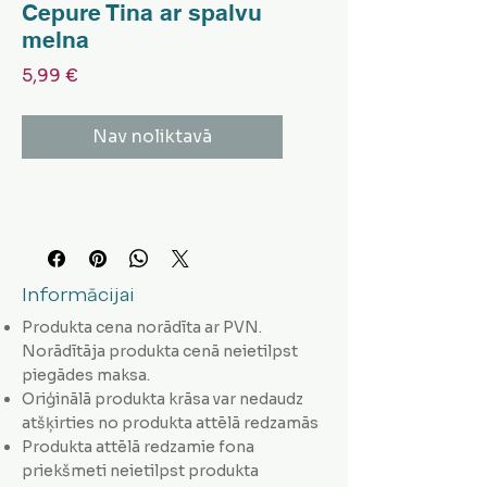
Cepure Tina ar spalvu
melna
Cena
5,99 €
Nav noliktavā
Informācijai
Produkta cena norādīta ar PVN.
Norādītāja produkta cenā neietilpst
piegādes maksa.
Oriģinālā produkta krāsa var nedaudz
atšķirties no produkta attēlā redzamās
Produkta attēlā redzamie fona
priekšmeti neietilpst produkta