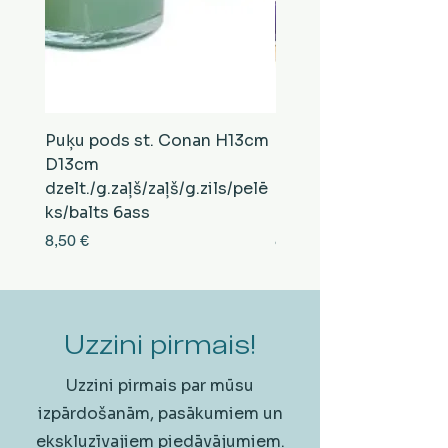
Puķu pods st. Conan H13cm
Puķu pods st. Conan
D13cm
D13cm
dzelt./g.zaļš/zaļš/g.zils/pelē
balts/brūns/pelēks/vi
ks/balts 6ass
zeltens/g.zaļš 6ass
Cena
Cena
8,50 €
8,50 €
Uzzini pirmais!
Uzzini pirmais par mūsu
izpārdošanām, pasākumiem un
ekskluzīvajiem piedāvājumiem.