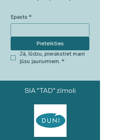
Epasts
*
Pieteikties
Jā, lūdzu, pierakstiet mani 
jūsu jaunumiem.
*
SIA "TAD" zīmoli