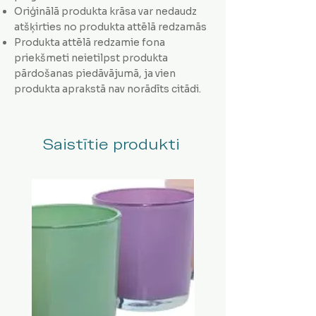
Oriģinālā produkta krāsa var nedaudz
atšķirties no produkta attēlā redzamās
Produkta attēlā redzamie fona
priekšmeti neietilpst produkta
pārdošanas piedāvājumā, ja vien
produkta aprakstā nav norādīts citādi.
Saistītie produkti