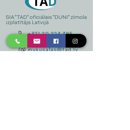
SIA "TAD" oficiālais "DUNI" zīmola
izplatītājs Latvijā
+371 20 223 395
mukusalas@tad.lv
Mēs piedāvājam
Ballītēm un Svētkiem
Gaismai
Mājai
Floristika