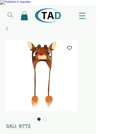
Ledusskapji, Sadzīves tehnika, Smaržas, Operatīvā atmiņa, Putekļu sūcēji
SKU: 9772