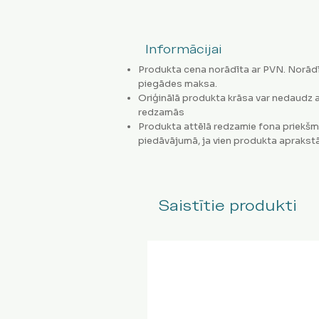
Informācijai
Produkta cena norādīta ar PVN. Norādī
piegādes maksa.
Oriģinālā produkta krāsa var nedaudz a
redzamās
Produkta attēlā redzamie fona priekšm
piedāvājumā, ja vien produkta aprakstā
Saistītie produkti