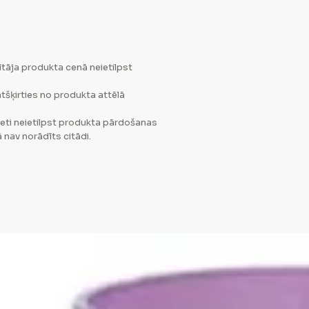
tāja produkta cenā neietilpst
tšķirties no produkta attēlā
eti neietilpst produkta pārdošanas
 nav norādīts citādi.