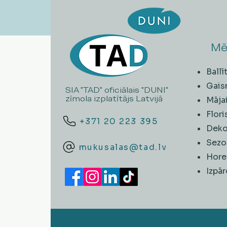
Mē
Ball
Gais
SIA "TAD" oficiālais "DUNI"
zīmola izplatītājs Latvijā
Māja
Flori
+371 20 223 395
Deko
Sezo
mukusalas@tad.lv
Hore
​Izpā