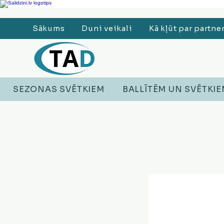
Ledusskapji, Sadzīves tehnika, Smaržas, Operatīvā atmiņa, Putekļu sūcēji
Sākums
Duni veikali
Kā kļūt par partne
SEZONAS SVĒTKIEM
BALLĪTĒM UN SVĒTKI