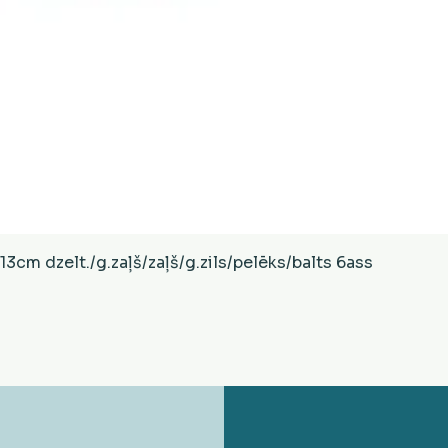
Ātrais skats
cm dzelt./g.zaļš/zaļš/g.zils/pelēks/balts 6ass