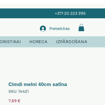
+371 20 223 395
Pieteikties
ORISTIKAI
HORECA
IZPĀRDOŠANA
Cimdi melni 40cm satīna
SKU: 14421
Cena
7,69 €