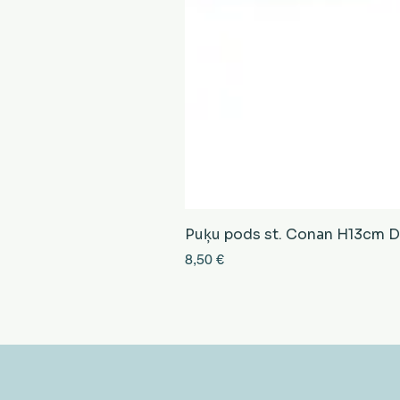
Puķu pods st. Conan H13cm D13
Cena
8,50 €