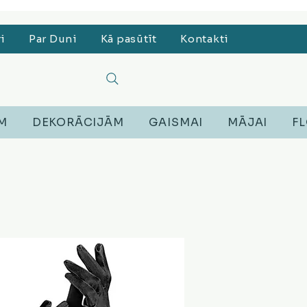
, Lego, Austiņas
ri
Par Duni
Kā pasūtīt
Kontakti
EM
DEKORĀCIJĀM
GAISMAI
MĀJAI
FL