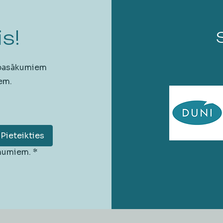
s!
 pasākumiem
em.
Pieteikties
unumiem.
*