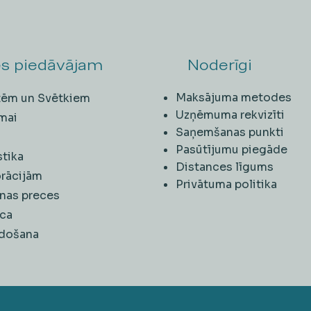
s piedāvājam
Noderīgi
Maksājuma metodes
ītēm un Svētkiem
Uzņēmuma rekvizīti
mai
Saņemšanas punkti
i
Pasūtījumu piegāde
stika
Distances līgums
rācijām
Privātuma politika
nas preces
ca
rdošana