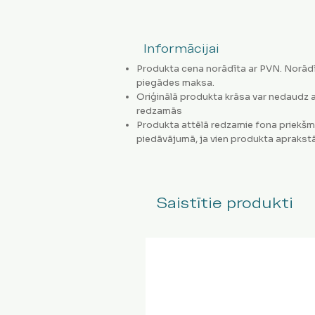
Informācijai
Produkta cena norādīta ar PVN. Norādī
piegādes maksa.
Oriģinālā produkta krāsa var nedaudz a
redzamās
Produkta attēlā redzamie fona priekšm
piedāvājumā, ja vien produkta aprakstā
Saistītie produkti