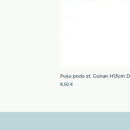
Puķu pods st. Conan H13cm D13
Cena
8,50 €