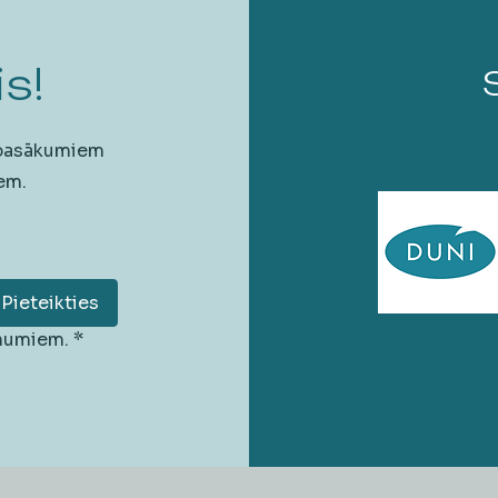
s!
 pasākumiem
em.
Pieteikties
unumiem.
*