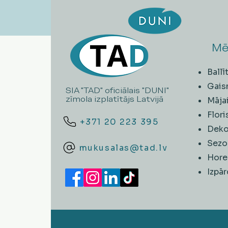
Mē
Ball
Gais
SIA "TAD" oficiālais "DUNI"
zīmola izplatītājs Latvijā
Māja
Flori
+371 20 223 395
Deko
Sezo
mukusalas@tad.lv
Hore
​Izpā