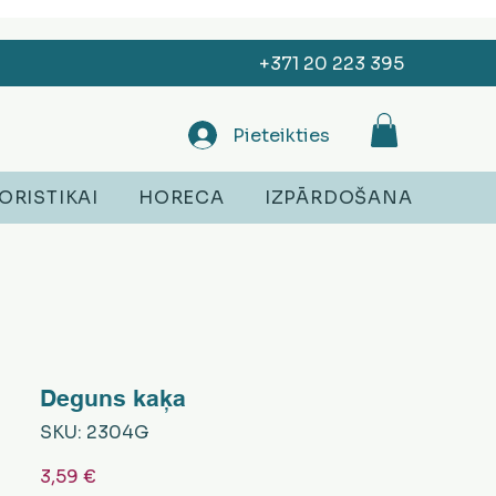
+371 20 223 395
Pieteikties
ORISTIKAI
HORECA
IZPĀRDOŠANA
Deguns kaķa
SKU: 2304G
Cena
3,59 €