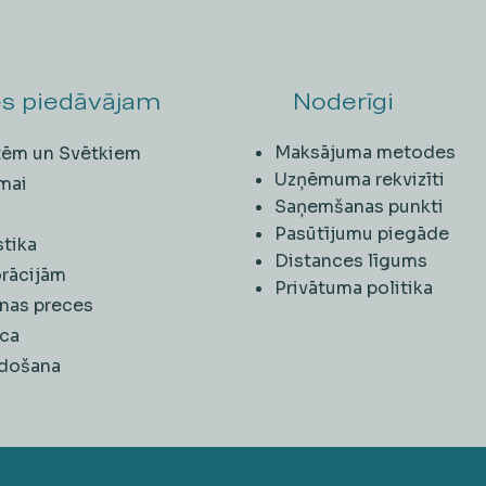
s piedāvājam
Noderīgi
Maksājuma metodes
ītēm un Svētkiem
Uzņēmuma rekvizīti
mai
Saņemšanas punkti
i
Pasūtījumu piegāde
stika
Distances līgums
rācijām
Privātuma politika
nas preces
ca
rdošana