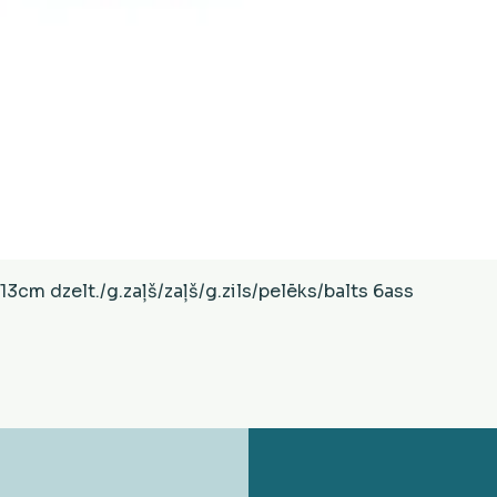
Ātrais skats
cm dzelt./g.zaļš/zaļš/g.zils/pelēks/balts 6ass