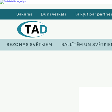
Ledusskapji, Sadzīves tehnika, Smaržas, Operatīvā atmiņa, Putekļu sūcēji
Sākums
Duni veikali
Kā kļūt par partne
SEZONAS SVĒTKIEM
BALLĪTĒM UN SVĒTKI