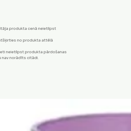
tāja produkta cenā neietilpst
tšķirties no produkta attēlā
eti neietilpst produkta pārdošanas
 nav norādīts citādi.