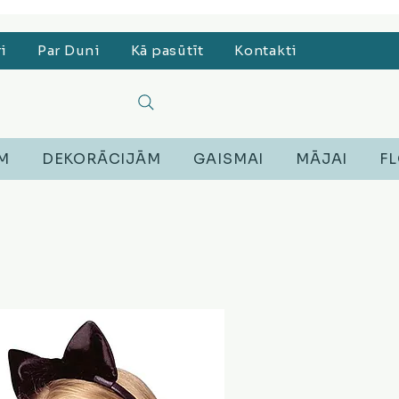
, Lego, Austiņas
ri
Par Duni
Kā pasūtīt
Kontakti
EM
DEKORĀCIJĀM
GAISMAI
MĀJAI
FL