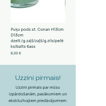
Puķu pods st. Conan H13cm
Puķu pods st. Conan
D13cm
D13cm
dzelt./g.zaļš/zaļš/g.zils/pelē
balts/brūns/pelēks/vi
ks/balts 6ass
zeltens/g.zaļš 6ass
Cena
Cena
8,50 €
8,50 €
Uzzini pirmais!
Uzzini pirmais par mūsu
izpārdošanām, pasākumiem un
ekskluzīvajiem piedāvājumiem.