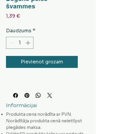
švammes
Cena
1,39 €
Daudzums
*
Pievienot grozam
Informācijai
Produkta cena norādīta ar PVN.
Norādītāja produkta cenā neietilpst
piegādes maksa.
Oriģinālā produkta krāsa var nedaudz