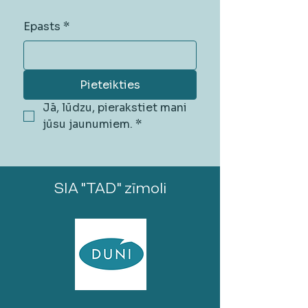
Epasts
*
Pieteikties
Jā, lūdzu, pierakstiet mani 
jūsu jaunumiem.
*
SIA "TAD" zīmoli