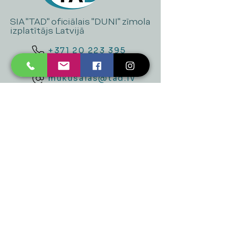
SIA "TAD" oficiālais "DUNI" zīmola
izplatītājs Latvijā
+371 20 223 395
mukusalas@tad.lv
Mēs piedāvājam
Ballītēm un Svētkiem
Gaismai
Mājai
Floristika
Dekorācijām