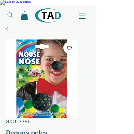
Ledusskapji, Sadzīves tehnika, Smaržas, Operatīvā atmiņa, Putekļu sūcēji
SKU: 2286T
Deguns peles