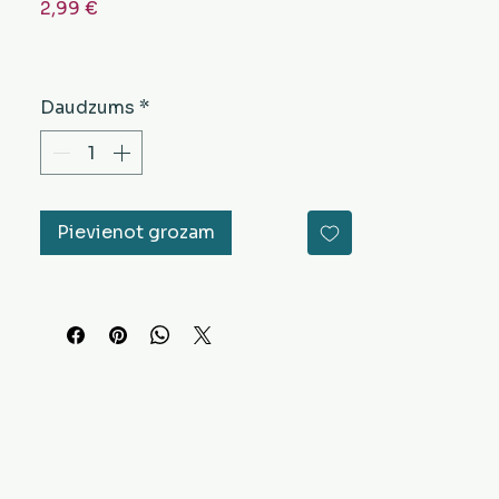
Cena
2,99 €
Daudzums
*
Pievienot grozam