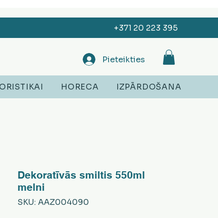
+371 20 223 395
Pieteikties
ORISTIKAI
HORECA
IZPĀRDOŠANA
Dekoratīvās smiltis 550ml
melni
SKU: AAZ004090