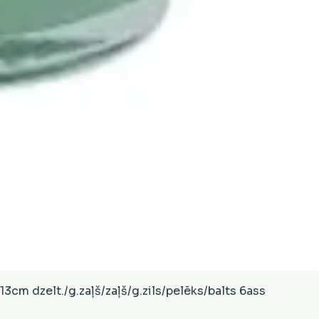
Ātrais skats
cm dzelt./g.zaļš/zaļš/g.zils/pelēks/balts 6ass