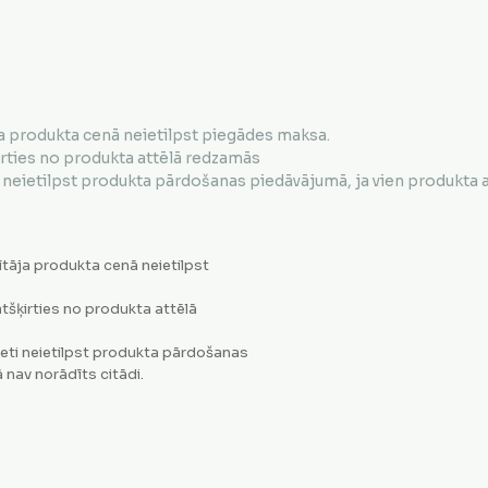
a produkta cenā neietilpst piegādes maksa.
irties no produkta attēlā redzamās
neietilpst produkta pārdošanas piedāvājumā, ja vien produkta ap
tāja produkta cenā neietilpst
tšķirties no produkta attēlā
eti neietilpst produkta pārdošanas
 nav norādīts citādi.