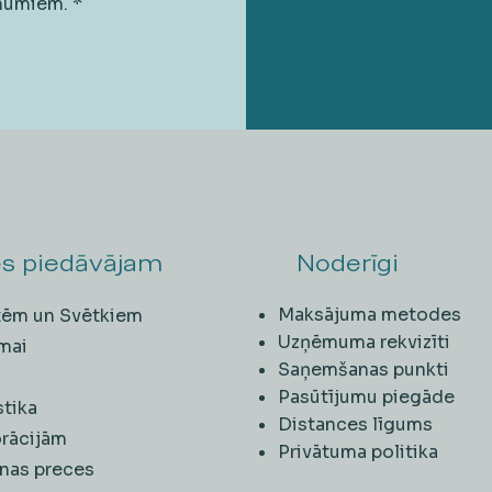
unumiem.
*
s piedāvājam
Noderīgi
Maksājuma metodes
ītēm un Svētkiem
Uzņēmuma rekvizīti
mai
Saņemšanas punkti
i
Pasūtījumu piegāde
stika
Distances līgums
rācijām
Privātuma politika
nas preces