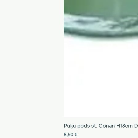
Puķu pods st. Conan H13cm D13
Cena
8,50 €