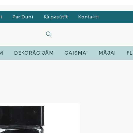
, Lego, Austiņas
ri
Par Duni
Kā pasūtīt
Kontakti
EM
DEKORĀCIJĀM
GAISMAI
MĀJAI
FL