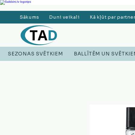
Ledusskapji, Sadzīves tehnika, Smaržas, Operatīvā atmiņa, Putekļu sūcēji
Sākums
Duni veikali
Kā kļūt par partne
SEZONAS SVĒTKIEM
BALLĪTĒM UN SVĒTKI