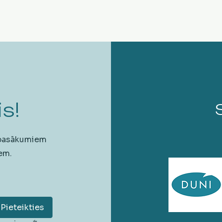
s!
 pasākumiem
em.
Pieteikties