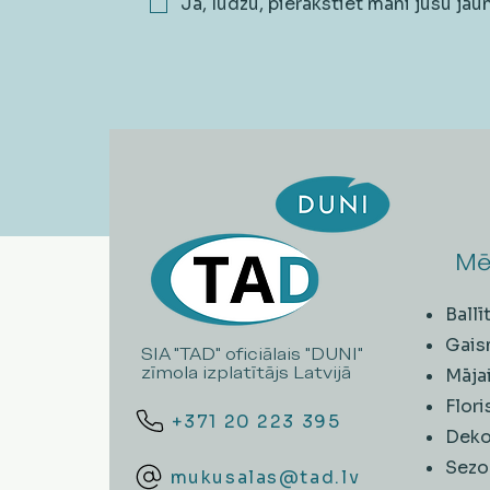
Jā, lūdzu, pierakstiet mani jūsu ja
Mē
Ball
Gais
SIA "TAD" oficiālais "DUNI"
zīmola izplatītājs Latvijā
Māja
Flori
+371 20 223 395
Deko
Sezo
mukusalas@tad.lv