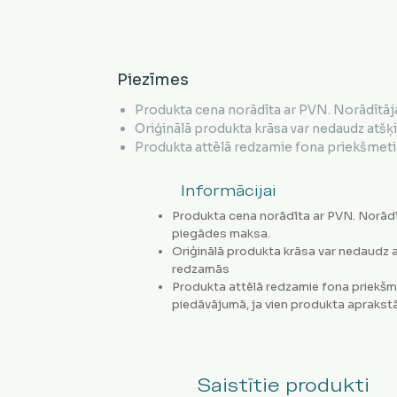
Piezīmes
Produkta cena norādīta ar PVN. Norādītāj
Oriģinālā produkta krāsa var nedaudz atšķ
Produkta attēlā redzamie fona priekšmeti 
Informācijai
Produkta cena norādīta ar PVN. Norādī
piegādes maksa.
Oriģinālā produkta krāsa var nedaudz a
redzamās
Produkta attēlā redzamie fona priekšm
piedāvājumā, ja vien produkta aprakstā
Saistītie produkti