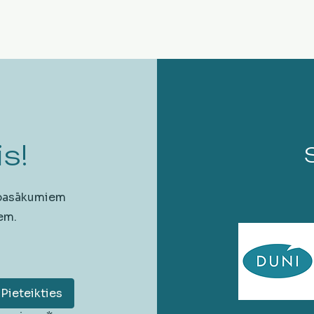
s!
 pasākumiem
em.
Pieteikties