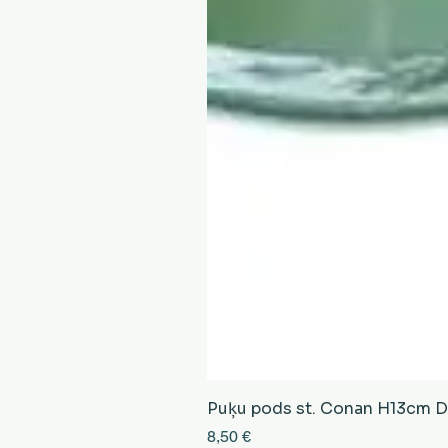
Puķu pods st. Conan H13cm D13
Cena
8,50 €