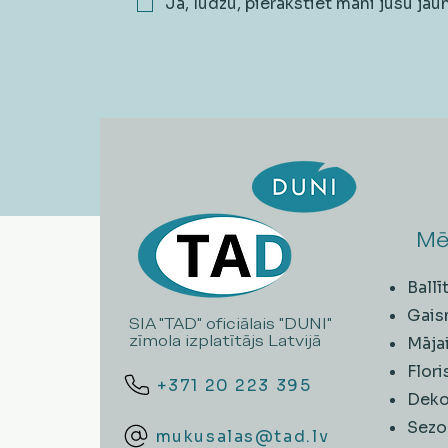
Jā, lūdzu, pierakstiet mani jūsu ja
Mē
Ball
Gais
SIA "TAD" oficiālais "DUNI"
zīmola izplatītājs Latvijā
Māja
Flori
+371 20 223 395
Deko
Sezo
mukusalas@tad.lv