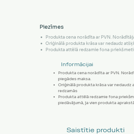
Piezīmes
Produkta cena norādīta ar PVN. Norādītāj
Oriģinālā produkta krāsa var nedaudz atšķ
Produkta attēlā redzamie fona priekšmeti 
Informācijai
Produkta cena norādīta ar PVN. Norādī
piegādes maksa.
Oriģinālā produkta krāsa var nedaudz a
redzamās
Produkta attēlā redzamie fona priekšm
piedāvājumā, ja vien produkta aprakstā
Saistītie produkti