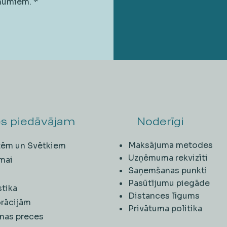
unumiem.
*
s piedāvājam
Noderīgi
Maksājuma metodes
ītēm un Svētkiem
Uzņēmuma rekvizīti
mai
Saņemšanas punkti
i
Pasūtījumu piegāde
stika
Distances līgums
rācijām
Privātuma politika
nas preces