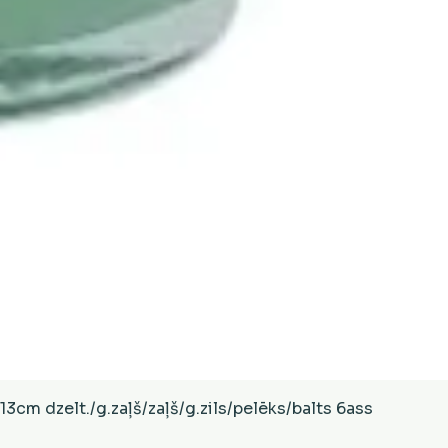
Ātrais skats
cm dzelt./g.zaļš/zaļš/g.zils/pelēks/balts 6ass