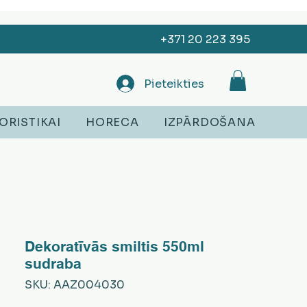
+371 20 223 395
Pieteikties
ORISTIKAI
HORECA
IZPĀRDOŠANA
Dekoratīvās smiltis 550ml
sudraba
SKU: AAZ004030