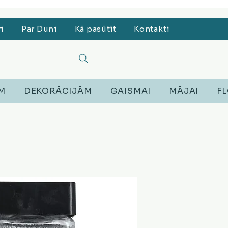
, Lego, Austiņas
ri
Par Duni
Kā pasūtīt
Kontakti
EM
DEKORĀCIJĀM
GAISMAI
MĀJAI
FL