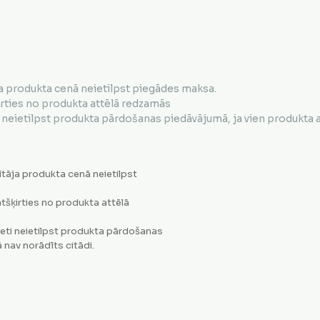
a produkta cenā neietilpst piegādes maksa.
irties no produkta attēlā redzamās
neietilpst produkta pārdošanas piedāvājumā, ja vien produkta ap
tāja produkta cenā neietilpst
tšķirties no produkta attēlā
eti neietilpst produkta pārdošanas
 nav norādīts citādi.