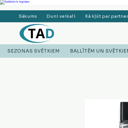
Ledusskapji, Sadzīves tehnika, Smaržas, Operatīvā atmiņa, Putekļu sūcēji
Sākums
Duni veikali
Kā kļūt par partne
SEZONAS SVĒTKIEM
BALLĪTĒM UN SVĒTKI