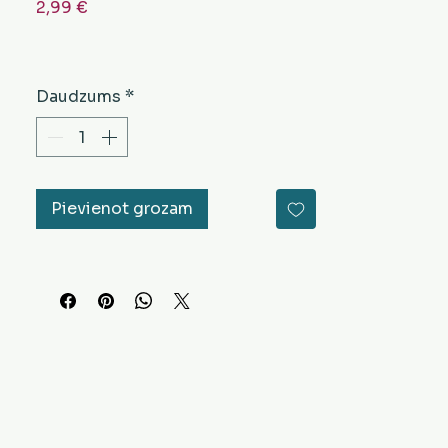
Cena
2,99 €
Daudzums
*
Pievienot grozam