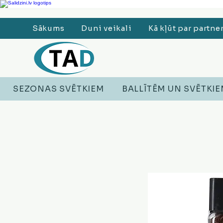
Ledusskapji, Sadzīves tehnika, Smaržas, Operatīvā atmiņa, Putekļu sūcēji
Sākums
Duni veikali
Kā kļūt par partne
SEZONAS SVĒTKIEM
BALLĪTĒM UN SVĒTKI