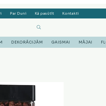
, Lego, Austiņas
ri
Par Duni
Kā pasūtīt
Kontakti
EM
DEKORĀCIJĀM
GAISMAI
MĀJAI
FL