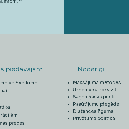
unumiem.
*
s piedāvājam
Noderīgi
Maksājuma metodes
ītēm un Svētkiem
Uzņēmuma rekvizīti
mai
Saņemšanas punkti
i
Pasūtījumu piegāde
stika
Distances līgums
rācijām
Privātuma politika
nas preces