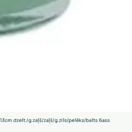
Ātrais skats
cm dzelt./g.zaļš/zaļš/g.zils/pelēks/balts 6ass