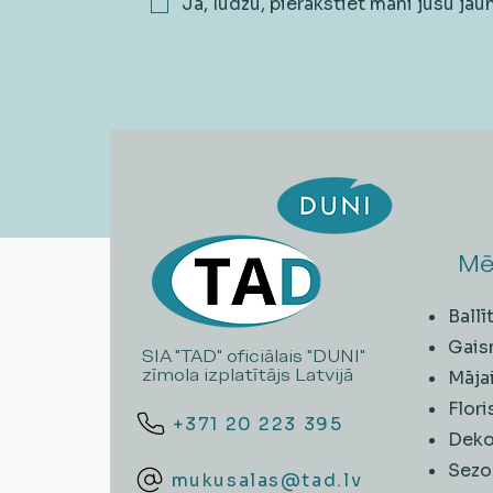
Jā, lūdzu, pierakstiet mani jūsu ja
Mē
Ball
Gais
SIA "TAD" oficiālais "DUNI"
zīmola izplatītājs Latvijā
Māja
Flori
+371 20 223 395
Deko
Sezo
mukusalas@tad.lv