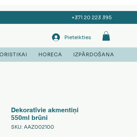
+371 20 223 395
Pieteikties
ORISTIKAI
HORECA
IZPĀRDOŠANA
Dekoratīvie akmentiņi
550ml brūni
SKU: AAZ002100