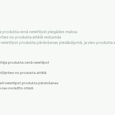
a produkta cenā neietilpst piegādes maksa.
irties no produkta attēlā redzamās
neietilpst produkta pārdošanas piedāvājumā, ja vien produkta ap
tāja produkta cenā neietilpst
tšķirties no produkta attēlā
eti neietilpst produkta pārdošanas
 nav norādīts citādi.