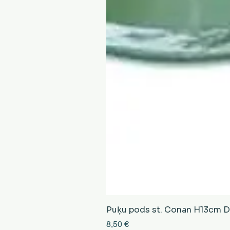
Puķu pods st. Conan H13cm D13
Cena
8,50 €