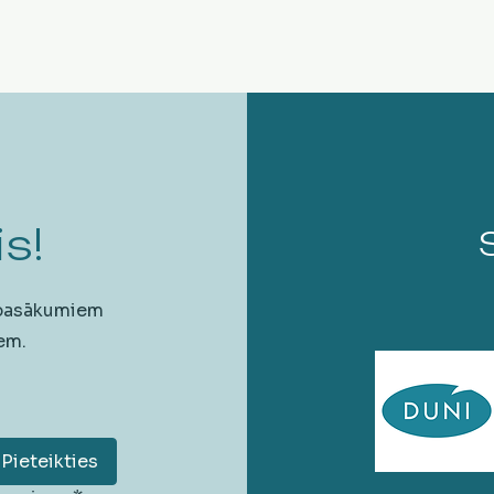
s!
 pasākumiem
em.
Pieteikties