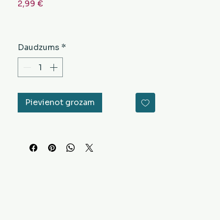
Cena
2,99 €
Daudzums
*
Pievienot grozam