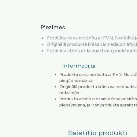
Piezīmes
Produkta cena norādīta ar PVN. Norādītāj
Oriģinālā produkta krāsa var nedaudz atšķ
Produkta attēlā redzamie fona priekšmeti 
Informācijai
Produkta cena norādīta ar PVN. Norādī
piegādes maksa.
Oriģinālā produkta krāsa var nedaudz a
redzamās
Produkta attēlā redzamie fona priekšm
piedāvājumā, ja vien produkta aprakstā
Saistītie produkti