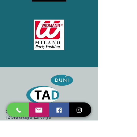
SIA "TAD" oficiālais "DUNI" zīmola
izplatītājs Latvijā
+371 20 223 395