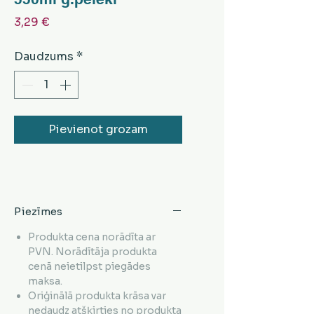
Cena
3,29 €
Daudzums
*
Pievienot grozam
Piezīmes
Produkta cena norādīta ar
PVN. Norādītāja produkta
cenā neietilpst piegādes
maksa.
Oriģinālā produkta krāsa var
nedaudz atšķirties no produkta