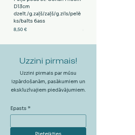
D13cm
D13cm
dzelt./g.zaļš/zaļš/g.zils/pelē
balts/brūns/pelēks/vi
ks/balts 6ass
zeltens/g.zaļš 6ass
Cena
Cena
8,50 €
8,50 €
Uzzini pirmais!
Uzzini pirmais par mūsu
izpārdošanām, pasākumiem un
ekskluzīvajiem piedāvājumiem.
Epasts
*
Pieteikties