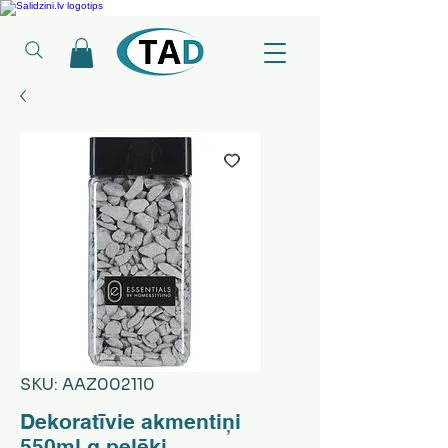
Ledusskapji, Sadzīves tehnika, Smaržas, Operatīvā atmiņa, Putekļu sūcēji
SKU: AAZ002110
Dekoratīvie akmentiņi
550ml g.pelēki