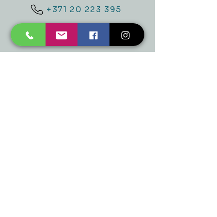
+371 20 223 395
mukusalas@tad.lv
Mēs piedāvājam
Ballītēm un Svētkiem
Gaismai
Mājai
Floristika
Dekorācijām
Sezonas preces
Horeca
​Izpārdošana