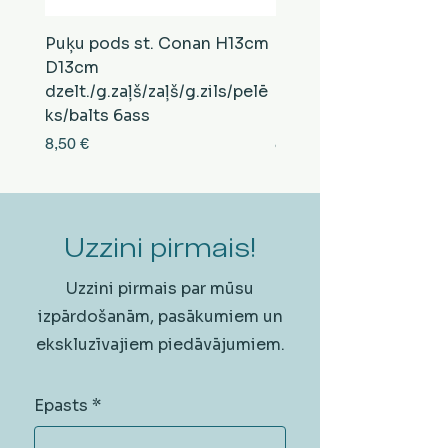
Puķu pods st. Conan H13cm
Puķu pods st. Conan
D13cm
D13cm
dzelt./g.zaļš/zaļš/g.zils/pelē
balts/brūns/pelēks/vi
ks/balts 6ass
zeltens/g.zaļš 6ass
Cena
Cena
8,50 €
8,50 €
Uzzini pirmais!
Uzzini pirmais par mūsu
izpārdošanām, pasākumiem un
ekskluzīvajiem piedāvājumiem.
Epasts
*