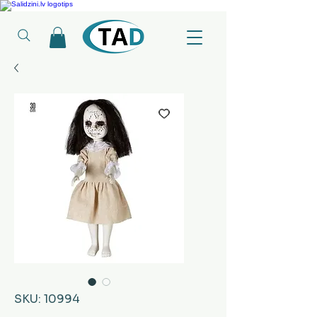
Ledusskapji, Sadzīves tehnika, Smaržas, Operatīvā atmiņa, Putekļu sūcēji
SKU: 10994