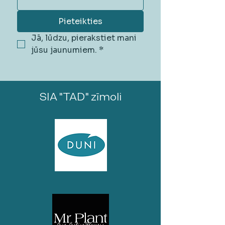
Pieteikties
Jā, lūdzu, pierakstiet mani 
jūsu jaunumiem.
*
SIA "TAD" zīmoli